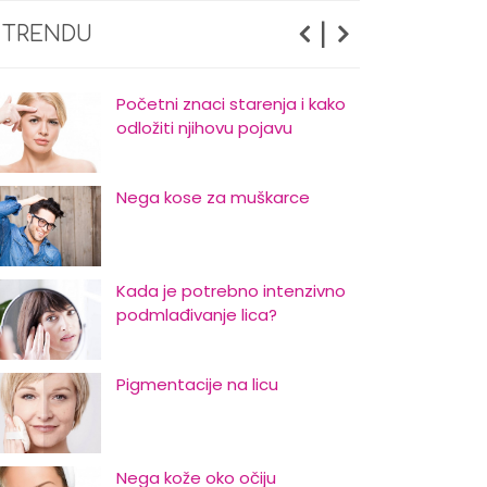
Nega suve i osetljive kože lica
|
 TRENDU
Početni znaci starenja i kako
odložiti njihovu pojavu
Nega kose za muškarce
Kada je potrebno intenzivno
podmlađivanje lica?
Pigmentacije na licu
Nega kože oko očiju