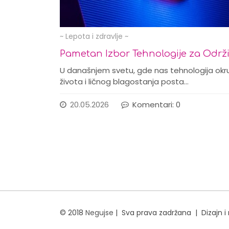
~ Lepota i zdravlje ~
Pametan Izbor Tehnologije za Održiv
U današnjem svetu, gde nas tehnologija okr
života i ličnog blagostanja posta…
20.05.2026
Komentari: 0
© 2018
Negujse
| Sva prava zadržana | Dizajn i