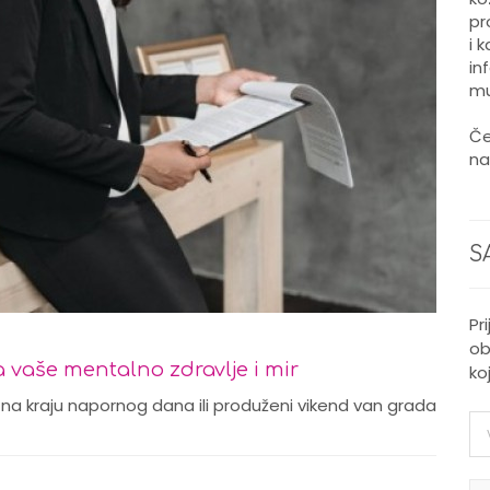
pr
i 
in
mu
Če
na
S
Pr
ob
 vaše mentalno zdravlje i mir
ko
a kraju napornog dana ili produženi vikend van grada