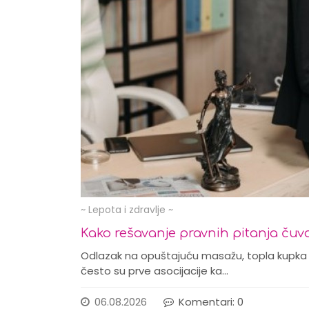
~ Lepota i zdravlje ~
Kako rešavanje pravnih pitanja čuva
Odlazak na opuštajuću masažu, topla kupka n
često su prve asocijacije ka…
06.08.2026
Komentari: 0