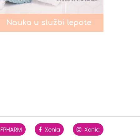
Nauka u službi lepote
FPHARM
Xenia
Xenia