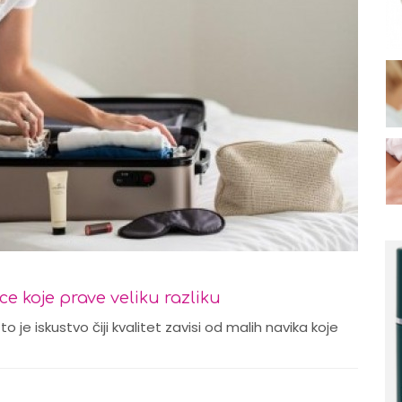
ce koje prave veliku razliku
 je iskustvo čiji kvalitet zavisi od malih navika koje