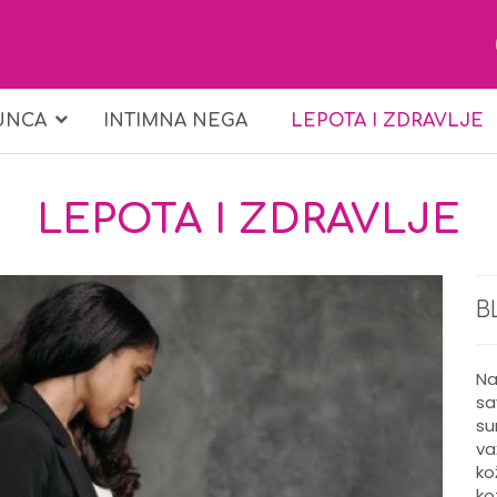
UNCA
INTIMNA NEGA
LEPOTA I ZDRAVLJE
LEPOTA I ZDRAVLJE
B
Na
sa
su
va
ko
ko