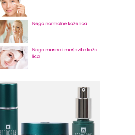
Nega normalne kože lica
Nega masne i mešovite kože
lica
Nega suve i osetljive kože lica
Početni znaci starenja i kako
odložiti njihovu pojavu
Nega kose za muškarce