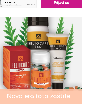
Kada je potrebno intenzivno
podmlađivanje lica?
Pigmentacije na licu
Nega kože oko očiju
Nega normalne kože lica
Nega masne i mešovite kože
Nova era foto zaštite
lica