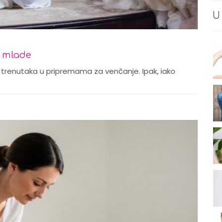
U
e mlade
h trenutaka u pripremama za venčanje. Ipak, iako