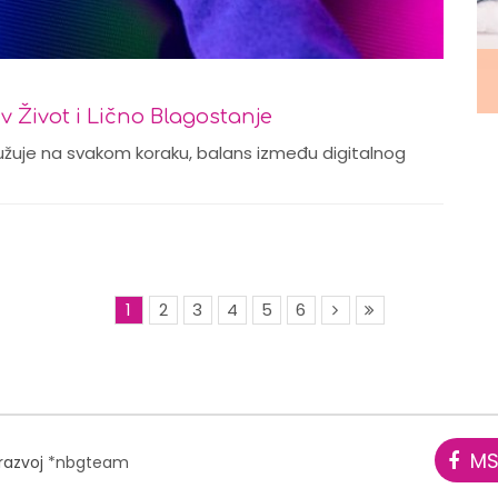
 Život i Lično Blagostanje
užuje na svakom koraku, balans između digitalnog
1
2
3
4
5
6
MS
 razvoj
*nbgteam