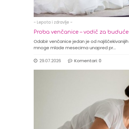
~ Lepota i zdravlje ~
Proba venčanice – vodič za buduć
Odabir venčanice jedan je od najiščekivaniji
mnoge mlade mesecima unapred pr…
29.07.2026
Komentari: 0