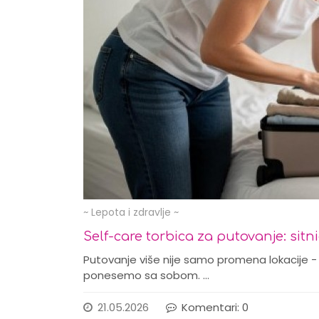
~ Lepota i zdravlje ~
Self-care torbica za putovanje: sitni
Putovanje više nije samo promena lokacije - to
ponesemo sa sobom. …
21.05.2026
Komentari: 0