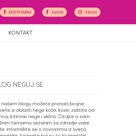
MSFPHARM
Xenia
Xenia
KONTAKT
LOG NEGUJ SE
 našem blogu možete pronaći brojne
vete iz oblasti nege kože, kose, zaštite od
nca, intimne nege i slično. Čitajte o svim
žnim temama vezanim za zdravlje vaše
že. Informišite se o novostima iz sveta
zmetike. Saznajte koji su to kozmetički