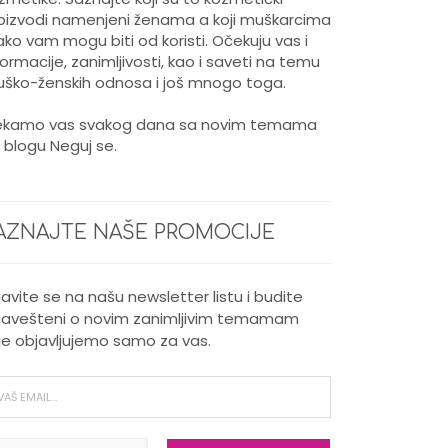
oizvodi namenjeni ženama a koji muškarcima
kako vam mogu biti od koristi. Očekuju vas i
formacije, zanimljivosti, kao i saveti na temu
ško-ženskih odnosa i još mnogo toga.
kamo vas svakog dana sa novim temama
 blogu Neguj se.
AZNAJTE NAŠE PROMOCIJE
ijavite se na našu newsletter listu i budite
avešteni o novim zanimljivim temamam
je objavljujemo samo za vas.
Nega kose za muškarce