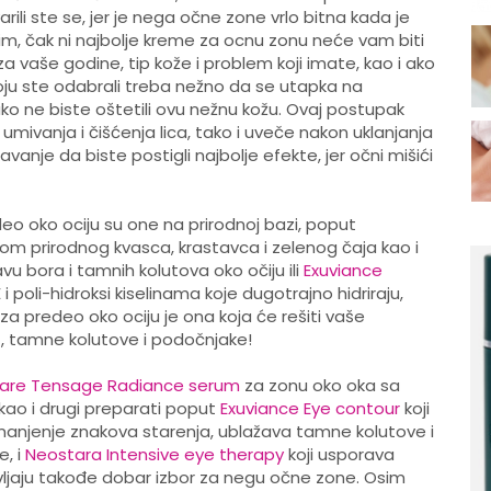
ili ste se, jer je nega očne zone vrlo bitna kada je
im, čak ni najbolje kreme za ocnu zonu neće vam biti
za vaše godine, tip kože i problem koji imate, kao i ako
koju ste odabrali treba nežno da se utapka na
kako ne biste oštetili ovu nežnu kožu. Ovaj postupak
mivanja i čišćenja lica, tako i uveče nakon uklanjanja
vanje da biste postigli najbolje efekte, jer očni mišići
eo oko ociju su one na prirodnoj bazi, poput
om prirodnog kvasca, krastavca i zelenog čaja kao i
vu bora i tamnih kolutova oko očiju ili
Exuviance
 i poli-hidroksi kiselinama koje dugotrajno hidriraju,
 za predeo oko ociju je ona koja će rešiti vaše
t, tamne kolutove i podočnjake!
are Tensage Radiance serum
za zonu oko oka sa
kao i drugi preparati poput
Exuviance Eye contour
koji
smanjenje znakova starenja, ublažava tamne kolutove i
e, i
Neostara Intensive eye therapy
koji usporava
stavljaju takođe dobar izbor za negu očne zone. Osim