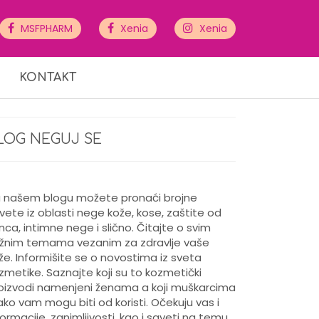
MSFPHARM
Xenia
Xenia
KONTAKT
LOG NEGUJ SE
 našem blogu možete pronaći brojne
vete iz oblasti nege kože, kose, zaštite od
nca, intimne nege i slično. Čitajte o svim
žnim temama vezanim za zdravlje vaše
že. Informišite se o novostima iz sveta
zmetike. Saznajte koji su to kozmetički
oizvodi namenjeni ženama a koji muškarcima
kako vam mogu biti od koristi. Očekuju vas i
formacije, zanimljivosti, kao i saveti na temu