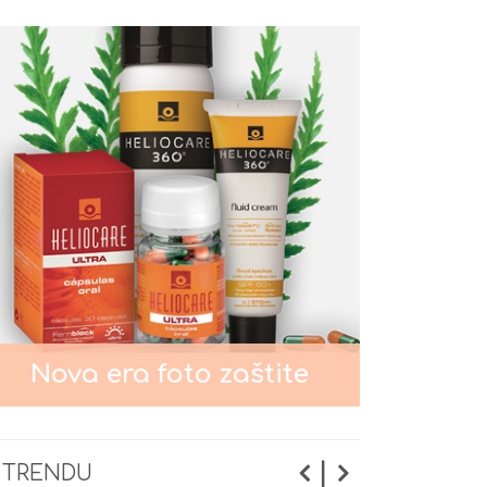
podmlađivanje lica?
Pigmentacije na licu
Nega kože oko očiju
Nega normalne kože lica
Nega masne i mešovite kože
Nova era foto zaštite
lica
Nega suve i osetljive kože lica
|
 TRENDU