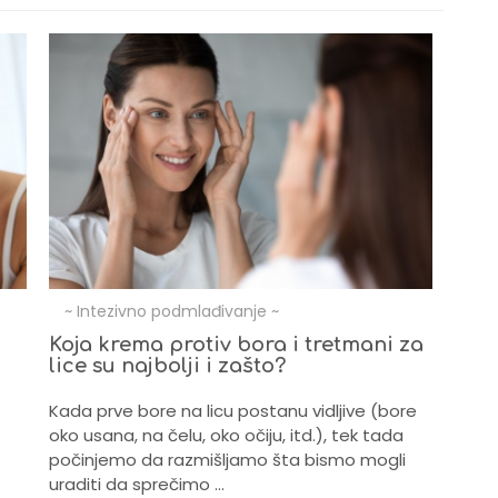
~ Intezivno podmlađivanje ~
~ N
Koja krema protiv bora i tretmani za
Neg
lice su najbolji i zašto?
Kada
Kada prve bore na licu postanu vidljive (bore
je po
oko usana, na čelu, oko očiju, itd.), tek tada
zrelo
počinjemo da razmišljamo šta bismo mogli
o to
uraditi da sprečimo …