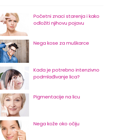
Početni znaci starenja i kako
odložiti njihovu pojavu
Nega kose za muškarce
Kada je potrebno intenzivno
podmlađivanje lica?
Pigmentacije na licu
Nega kože oko očiju