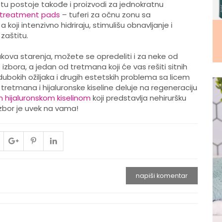
žištu postoje takođe i proizvodi za jednokratnu
e treatment pads
– tuferi za očnu zonu sa
 koji intenzivno hidriraju, stimulišu obnavljanje i
zaštitu.
akova starenja, možete se opredeliti i za neke od
bora, a jedan od tretmana koji će vas rešiti sitnih
dubokih ožiljaka i drugih estetskih problema sa licem
retmana i hijaluronske kiseline deluje na regeneraciju
 hijaluronskom kiselinom
koji predstavlja nehiruršku
Izbor je uvek na vama!
napiši komentar