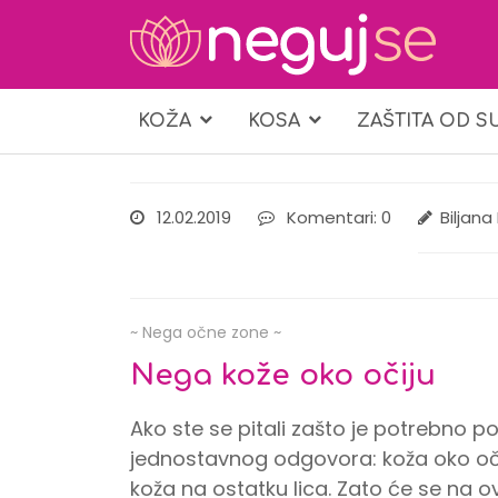
KOŽA
KOSA
ZAŠTITA OD S
12.02.2019
Komentari: 0
Biljana
~ Nega očne zone ~
Nega kože oko očiju
Ako ste se pitali zašto je potrebno p
jednostavnog odgovora: koža oko očiju 
koža na ostatku lica. Zato će se na o