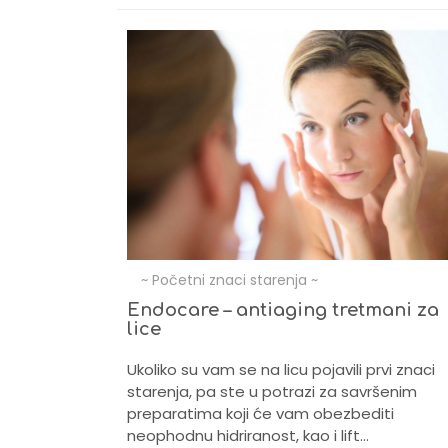
~ Početni znaci starenja ~
itna
Endocare – antiaging tretmani za
anje lica
lice
0-e godine
Ukoliko su vam se na licu pojavili prvi znaci
izgledu svoje
starenja, pa ste u potrazi za savršenim
ama pojavljuju
preparatima koji će vam obezbediti
neophodnu hidriranost, kao i lift…