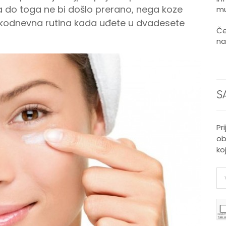
Da do toga ne bi došlo prerano, nega koze
mu
akodnevna rutina kada uđete u dvadesete
Če
na
S
Pr
ob
ko