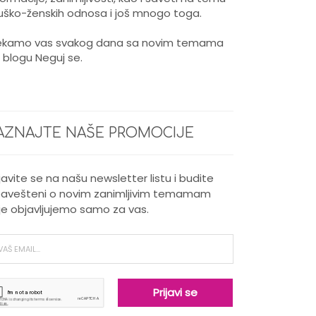
ško-ženskih odnosa i još mnogo toga.
kamo vas svakog dana sa novim temama
 blogu Neguj se.
AZNAJTE NAŠE PROMOCIJE
ijavite se na našu newsletter listu i budite
avešteni o novim zanimljivim temamam
je objavljujemo samo za vas.
Nega kose za muškarce
Kada je potrebno intenzivno