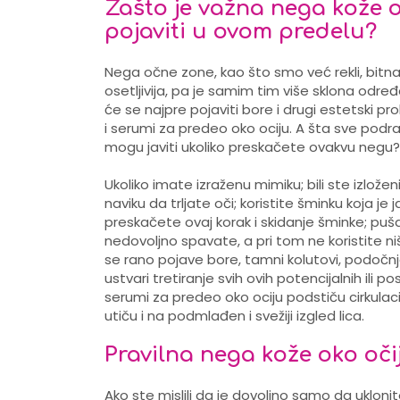
Zašto je važna nega kože o
pojaviti u ovom predelu?
Nega očne zone, kao što smo već rekli, bitna
osetljivija, pa je samim tim više sklona odr
će se najpre pojaviti bore i drugi estetski p
i serumi za predeo oko ociju. A šta sve po
mogu javiti ukoliko preskačete ovakvu negu?
Ukoliko imate izraženu mimiku; bili ste izlože
naviku da trljate oči; koristite šminku koja je 
preskačete ovaj korak i skidanje šminke; puša
nedovoljno spavate, a pri tom ne koristite n
se rano pojave bore, tamni kolutovi, podočnj
ustvari tretiranje svih ovih potencijalnih ili
serumi za predeo oko ociju podstiču cirkulaci
utiču i na podmlađen i svežiji izgled lica.
Pravilna nega kože oko oči
Ako ste mislili da je dovoljno samo da uklonit