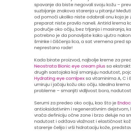
spavanje da biste negovali svoju kožu – prevar
suzbijanje znakova starenja u pitanju! Međut
od pomoći ukoliko niste odabrali onu koja je 
preparat niste pravilo naneli. Antirid krema 
područje oko očiju, bez trljanja i masiranja, 
potrebno je da ponavljate kako ujutro nakon u
šminke i čišćenja lica, a sat vremena pred spa
neprestano rade!
Kada birate proizvod, najbolje kreme za pred
Neostrata Bionic eye cream plus
sa ekstrakt
drugih sastojaka koji smanjuju nadutost, poja
Hydrating eye comlpex
sa vitaminima A, C i E
umiruju i jačaju kožu oko očiju. Idealna krema
probleme – smanjiti vidljivost bora, nadutos
Serumi za predeo oko ociju, kao što je
Endoc
antioksidativnim i regenerativnim dejstvom, 
vraća definiciju očne zone i brzo deluje na 
nadutost i održava vlažnost i elastičnost kož
starenje ćelija i vrši hidrataciju kože, pred