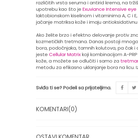
različitih vrsta seruma i antirid krema, na tr
upotrebu kao što je
Exuviance Intensive ey
laktobionskom kiselinom i vitaminima A, C i E, a
jačanje matriksa kože i imaju antioksidativnu 
Ako želite brzo i efektno delovanje protiv zn
kozmetičkih tretmana. Danas postoji mnogo iz
bora, podočnjaka, tamnih kolutova, pa čak i 
jeste
Cellular Matrix
koji kombinacijom A-PRP t
kože, a možete se odlučiti i samo za
tretman
metodu za efikasno uklanjanje bora na licu. 
Sviđa ti se? Podeli sa prijateljima.
KOMENTARI(0)
OSTAVI KOMENTAR