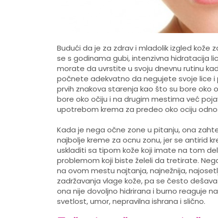
Budući da je za zdrav i mladolik izgled kože 
se s godinama gubi, intenzivna hidratacija l
morate da uvrstite u svoju dnevnu rutinu k
počnete adekvatno da negujete svoje lice i 
prvih znakova starenja kao što su bore oko o
bore oko očiju i na drugim mestima već pojav
upotrebom krema za predeo oko ociju odnos
Kada je nega očne zone u pitanju, ona zahte
najbolje kreme za ocnu zonu, jer se antirid
uskladiti sa tipom kože koji imate na tom de
problemom koji biste želeli da tretirate. Nega
na ovom mestu najtanja, najnežnija, najosetl
zadržavanja vlage kože, pa se često dešava 
ona nije dovoljno hidrirana i burno reaguje n
svetlost, umor, nepravilna ishrana i slično.