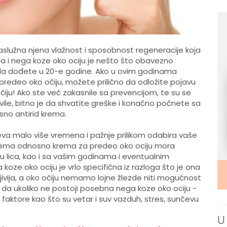
zaslužna njena vlažnost i sposobnost regeneracije koja
ica i nega koze oko ociju je nešto što obavezno
ada dođete u 20-e godine. Ako u ovim godinama
predeo oko očiju, možete prilično da odložite pojavu
čiju! Ako ste već zakasnile sa prevencijom, te su se
ile, bitno je da shvatite greške i konačno počnete sa
no antirid krema.
va malo više vremena i pažnje prilikom odabira vaše
 krema odnosno krema za predeo oko ociju mora
lu lica, kao i sa vašim godinama i eventualnim
 koze oko ociju je vrlo specifična iz razloga što je ona
jivija, a oko očiju nemamo lojne žlezde niti mogućnost
da ukoliko ne postoji posebna nega koze oko ociju -
a faktore kao što su vetar i suv vazduh, stres, sunčevu
U