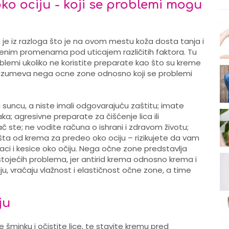
ko ociju - koji se problemi mogu
 je iz razloga što je na ovom mestu koža dosta tanja i
eđenim promenama pod uticajem različitih faktora. Tu
roblemi ukoliko ne koristite preparate kao što su kreme
drazumeva nega ocne zone odnosno koji se problemi
ni suncu, a niste imali odgovarajuću zaštitu; imate
jaka; agresivne preparate za čišćenje lica ili
č ste; ne vodite računa o ishrani i zdravom životu;
išta od krema za predeo oko ociju – rizikujete da vam
aci i kesice oko očiju. Nega očne zone predstavlja
 postojećih problema, jer antirid krema odnosno krema i
ju, vraćaju vlažnost i elastičnost očne zone, a time
ju
e šminku i očistite lice, te stavite kremu pred