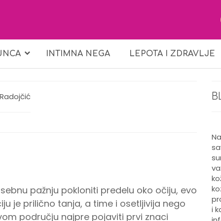
UNCA
INTIMNA NEGA
LEPOTA I ZDRAVLJE
 Radojčić
B
Na
sa
su
va
ko
ko
osebnu pažnju pokloniti predelu oko očiju, evo
pr
je prilično tanja, a time i osetljivija nego
i 
vom području najpre pojaviti prvi znaci
in