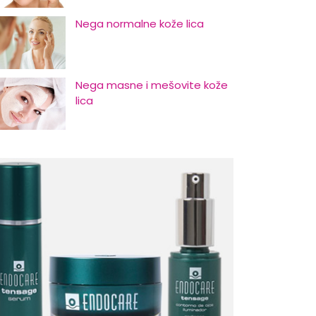
Nega normalne kože lica
Nega masne i mešovite kože
lica
Nega suve i osetljive kože lica
Početni znaci starenja i kako
odložiti njihovu pojavu
Nega kose za muškarce