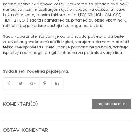
koristiti osobe svih tipova kože. Ova krema za predeo oko ociju
nanosi se nežnim tapkanjem ujutro i uveče na očišćenu i suvu
kožu očne zone, a osim faktora rasta (TGF β2, HGH, GM-CSF,
TIMP-2 i EGF) sadrži i kamfanediol, pinanediol, oksid vitamina K,
retinal i druge korisne sastojke za negu očne zone.
Sada kada znate šta vam je od proizvoda potrebno da biste
zadržali dugovečno mladolik izgled, verujemo da vam neće biti
teško sve sprovesti u delo. Ipak je prirodna nega bolja, zdravija i
isplativija od mnogih drugih tretmana za podmlađivanje lica.
Sviđa ti se? Podeli sa prijateljima.
KOMENTARI(0)
napiši komentar
OSTAVI KOMENTAR