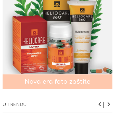
Nega kože oko očiju
Nega normalne kože lica
Nega masne i mešovite kože lica
Nova era foto zaštite
Nega suve i osetljive kože lica
|
U TRENDU