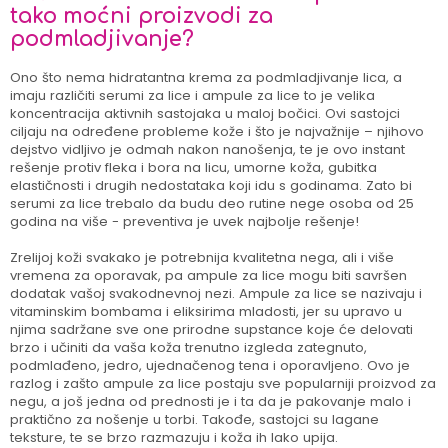
tako moćni proizvodi za
podmladjivanje?
Ono što nema hidratantna krema za podmladjivanje lica, a
imaju različiti serumi za lice i ampule za lice to je velika
koncentracija aktivnih sastojaka u maloj bočici. Ovi sastojci
ciljaju na određene probleme kože i što je najvažnije – njihovo
dejstvo vidljivo je odmah nakon nanošenja, te je ovo instant
rešenje protiv fleka i bora na licu, umorne koža, gubitka
elastičnosti i drugih nedostataka koji idu s godinama. Zato bi
serumi za lice trebalo da budu deo rutine nege osoba od 25
godina na više - preventiva je uvek najbolje rešenje!
Zrelijoj koži svakako je potrebnija kvalitetna nega, ali i više
vremena za oporavak, pa ampule za lice mogu biti savršen
dodatak vašoj svakodnevnoj nezi. Ampule za lice se nazivaju i
vitaminskim bombama i eliksirima mladosti, jer su upravo u
njima sadržane sve one prirodne supstance koje će delovati
brzo i učiniti da vaša koža trenutno izgleda zategnuto,
podmlađeno, jedro, ujednačenog tena i oporavljeno. Ovo je
razlog i zašto ampule za lice postaju sve popularniji proizvod za
negu, a još jedna od prednosti je i ta da je pakovanje malo i
praktično za nošenje u torbi. Takođe, sastojci su lagane
teksture, te se brzo razmazuju i koža ih lako upija.