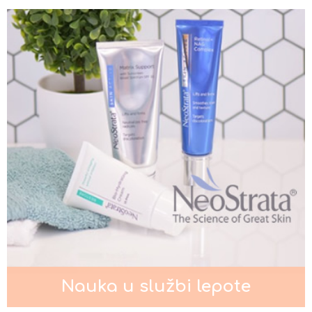
Nega kose za muškarce
Kada je potrebno intenzivno
podmlađivanje lica?
Pigmentacije na licu
Nauka u službi lepote