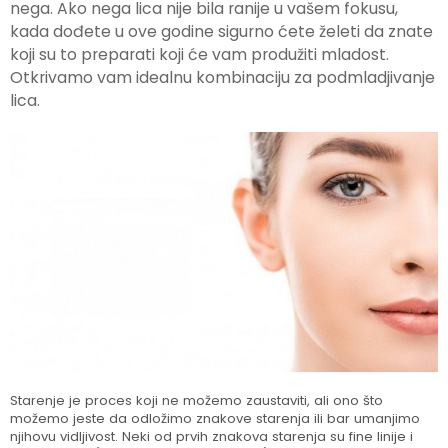
nega. Ako nega lica nije bila ranije u vašem fokusu,
kada dođete u ove godine sigurno ćete želeti da znate
koji su to preparati koji će vam produžiti mladost.
Otkrivamo vam idealnu kombinaciju za podmladjivanje
lica.
Starenje je proces koji ne možemo zaustaviti, ali ono što
možemo jeste da odložimo znakove starenja ili bar umanjimo
njihovu vidljivost. Neki od prvih znakova starenja su fine linije i