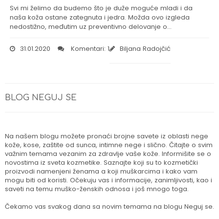
Svi mi želimo da budemo što je duže moguće mladi i da
naša koža ostane zategnuta i jedra. Možda ovo izgleda
nedostižno, međutim uz preventivno delovanje o…
31.01.2020
Komentari: 1
Biljana Radojčić
BLOG NEGUJ SE
Na našem blogu možete pronaći brojne savete iz oblasti nege
kože, kose, zaštite od sunca, intimne nege i slično. Čitajte o svim
važnim temama vezanim za zdravlje vaše kože. Informišite se o
novostima iz sveta kozmetike. Saznajte koji su to kozmetički
proizvodi namenjeni ženama a koji muškarcima i kako vam
mogu biti od koristi. Očekuju vas i informacije, zanimljivosti, kao i
saveti na temu muško-ženskih odnosa i još mnogo toga.
Čekamo vas svakog dana sa novim temama na blogu Neguj se.