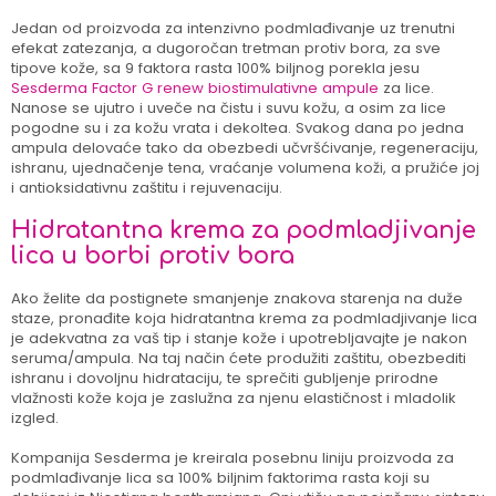
Jedan od proizvoda za intenzivno podmlađivanje uz trenutni
efekat zatezanja, a dugoročan tretman protiv bora, za sve
tipove kože, sa 9 faktora rasta 100% biljnog porekla jesu
Sesderma Factor G renew biostimulativne ampule
za lice.
Nanose se ujutro i uveče na čistu i suvu kožu, a osim za lice
pogodne su i za kožu vrata i dekoltea. Svakog dana po jedna
ampula delovaće tako da obezbedi učvršćivanje, regeneraciju,
ishranu, ujednačenje tena, vraćanje volumena koži, a pružiće joj
i antioksidativnu zaštitu i rejuvenaciju.
Hidratantna krema za podmladjivanje
lica u borbi protiv bora
Ako želite da postignete smanjenje znakova starenja na duže
staze, pronađite koja hidratantna krema za podmladjivanje lica
je adekvatna za vaš tip i stanje kože i upotrebljavajte je nakon
seruma/ampula. Na taj način ćete produžiti zaštitu, obezbediti
ishranu i dovoljnu hidrataciju, te sprečiti gubljenje prirodne
vlažnosti kože koja je zaslužna za njenu elastičnost i mladolik
izgled.
Kompanija Sesderma je kreirala posebnu liniju proizvoda za
podmlađivanje lica sa 100% biljnim faktorima rasta koji su