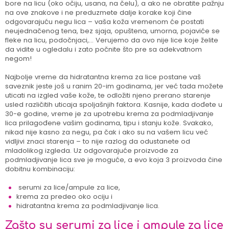
bore na licu (oko očiju, usana, na čelu), a ako ne obratite pažnju
na ove znakove i ne preduzmete dalje korake koji čine
odgovarajuću negu lica – vaša koža vremenom će postati
neujednačenog tena, bez sjaja, opuštena, umorna, pojaviće se
fleke na licu, podočnjaci,... Verujemo da ovo nije lice koje želite
da vidite u ogledalu i zato počnite što pre sa adekvatnom
negom!
Najbolje vreme da hidratantna krema za lice postane vaš
saveznik jeste još u ranim 20-im godinama, jer već tada možete
uticati na izgled vaše kože, te odložiti njeno prerano starenje
usled različitih uticaja spoljašnjih faktora. Kasnije, kada dođete u
30-e godine, vreme je za upotrebu krema za podmladjivanje
lica prilagođene vašim godinama, tipu i stanju kože. Svakako,
nikad nije kasno za negu, pa čak i ako su na vašem licu već
vidljivi znaci starenja – to nije razlog da odustanete od
mladolikog izgleda. Uz odgovarajuće proizvode za
podmladjivanje lica sve je moguće, a evo koja 3 proizvoda čine
dobitnu kombinaciju:
serumi za lice/ampule za lice,
krema za predeo oko ociju i
hidratantna krema za podmladjivanje lica.
Zašto su serumi za lice i ampule za lice