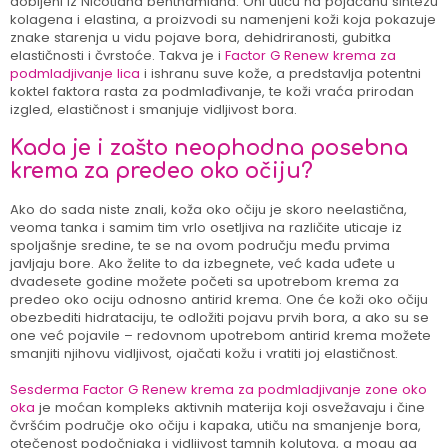
dobijeni iz Nicotiana benthamiana. Oni utiču na pojačanu sintezu
kolagena i elastina, a proizvodi su namenjeni koži koja pokazuje
znake starenja u vidu pojave bora, dehidriranosti, gubitka
elastičnosti i čvrstoće. Takva je i
Factor G Renew krema za
podmladjivanje lica
i ishranu suve kože, a predstavlja potentni
koktel faktora rasta za podmlađivanje, te koži vraća prirodan
izgled, elastičnost i smanjuje vidljivost bora.
Kada je i zašto neophodna posebna
krema za predeo oko očiju?
Ako do sada niste znali, koža oko očiju je skoro neelastična,
veoma tanka i samim tim vrlo osetljiva na različite uticaje iz
spoljašnje sredine, te se na ovom području među prvima
javljaju bore. Ako želite to da izbegnete, već kada uđete u
dvadesete godine možete početi sa upotrebom krema za
predeo oko ociju odnosno antirid krema. One će koži oko očiju
obezbediti hidrataciju, te odložiti pojavu prvih bora, a ako su se
one već pojavile – redovnom upotrebom antirid krema možete
smanjiti njihovu vidljivost, ojačati kožu i vratiti joj elastičnost.
Sesderma Factor G Renew krema za podmladjivanje zone oko
oka
je moćan kompleks aktivnih materija koji osvežavaju i čine
čvršćim područje oko očiju i kapaka, utiču na smanjenje bora,
otečenost podočnjaka i vidljivost tamnih kolutova, a mogu ga