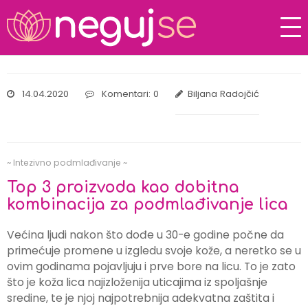
14.04.2020
Komentari: 0
Biljana Radojčić
~ Intezivno podmlađivanje ~
Top 3 proizvoda kao dobitna
kombinacija za podmlađivanje lica
Većina ljudi nakon što dođe u 30-e godine počne da
primećuje promene u izgledu svoje kože, a neretko se u
ovim godinama pojavljuju i prve bore na licu. To je zato
što je koža lica najizloženija uticajima iz spoljašnje
sredine, te je njoj najpotrebnija adekvatna zaštita i