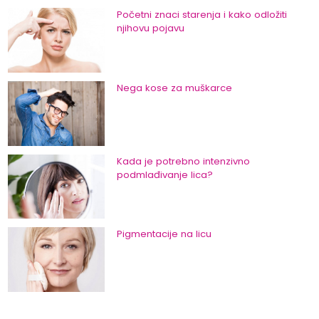
Početni znaci starenja i kako odložiti
njihovu pojavu
Nega kose za muškarce
Kada je potrebno intenzivno
podmlađivanje lica?
Pigmentacije na licu
Nega kože oko očiju