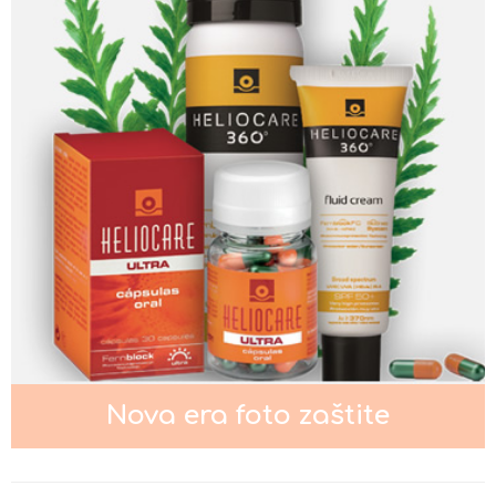
Nega kože oko očiju
Nega normalne kože lica
Nega masne i mešovite kože lica
Nova era foto zaštite
Nega suve i osetljive kože lica