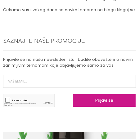
Čekamo vas svakog dana sa novim temama na blogu Neguj se.
SAZNAJTE NAŠE PROMOCIJE
Prijavite se na našu newsletter listu i budite obavešteni o novim
zanimljivim temamam koje objavljujemo samo za vas.