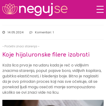
14.05.2024
Komentari: 1
~ Početni znaci starenja ~
Koje hijaluronske filere izabrati
Koža lica prva je na udaru kada je reč o vidljivim
znacima starenja, poput pojave bora, vidljivih kapilara,
gubitka elastičnosti, i bledenja boje. Bitno je naglasiti
da je ovo prirodan proces koji nas sve očekuje, ali se
ponekad ljudi mogu osećati manje samopouzdano
ukoliko se ovi znaci vide na licu.