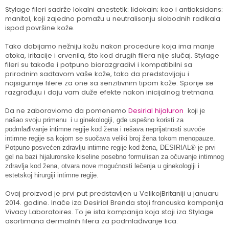
Stylage fileri sadrže lokalni anestetik: lidokain; kao i antioksidans:
manitol, koji zajedno pomažu u neutralisanju slobodnih radikala
ispod površine kože.
Tako dobijamo nežniju kožu nakon procedure koja ima manje
otoka, iritacije i crvenila, što kod drugih filera nije slučaj. Stylage
fileri su takođe i potpuno biorazgradivi i kompatibilni sa
prirodnim sadtavom vaše kože, tako da predstavljaju i
najsigurnije filere za one sa senzitivnim tipom kože. Sporije se
razgrađuju i daju vam duže efekte nakon inicijalnog tretmana.
Da ne zaboraviomo da pomenemo
Desirial hijaluron
koji je
našao svoju primenu i u ginekologiji, gde uspešno koristi za
podmlađivanje intimne regije kod žena i rešava neprijatnosti suvoće
intimne regije sa kojom se suočava veliki broj žena tokom menopauze.
Potpuno posvećen zdravlju intimne regije kod žena, DESIRIAL® je prvi
gel na bazi hijaluronske kiseline posebno formulisan za očuvanje intimnog
zdravlja kod žena, otvara nove mogućnosti lečenja u ginekologiji i
estetskoj hirurgiji intimne regije.
Ovaj proizvod je prvi put predstavljen u VelikojBritaniji u januaru
2014. godine. Inače iza Desirial Brenda stoji francuska kompanija
Vivacy Laboratoires. To je ista kompanija koja stoji iza Stylage
asortimana dermalnih filera za podmlađivanje lica.