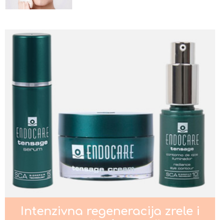
Nega kože oko očiju
Nega normalne kože lica
Nega masne i mešovite kože lica
Nega suve i osetljive kože lica
Intenzivna regeneracija zrele i