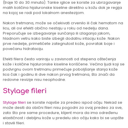
(traje 10 do 30 minuta). Tanke iglice se koriste za ubrizgavanje
malih količina hijaluronske kiseline direktno u kožu dok je regija
na kojoj se radi pod lokalnom anestezijom.
Nakon tretmana, može se očekivati crvenilo ili čak hematom na
licu, ali ovi efekti obično nestaju u roku od nedelju dana.
Preporučuje se izbegavanje sunčanja ili izlaganja jakom,
hladnom vetru kako biste izbegli dodatnu iritaciju kože. Nakon
prve nedelje, primetićete zategnutost kože, povratak boje i
povećanu hidrataciju.
Efekti filera često variraju u zavisnosti od stepena oštećenja
kože i količine hijaluronske kiseline korišćene. Većina ljudi koji se
podvrgnu ovom tretmanu primećuje poboljšanje stanja kože
lica čak i godinu ili dve nakon prvog tretmana, što znači da
redovne revizije nisu neophodne.
Stylage fileri
Stylage fileri
se koriste najviše za predeo ispod očiju. Nekad se
može desiti da obični fileri nisu pogodni za ovaj predeo za sve,
zato što pre same procedure, klijent mora da ima određenu
elastičnost i debljinu kože u predelu oko očiju kako bi se uopšte
i stavili fileri.