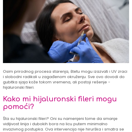
Osim prirodnog procesa starenja, štetu mogu izazvati i UV zraci
i slobodni radikali u zagađenom okruženju. Sve ovo dovodi do
gubitka sjaja kože tokom vremena, ali postoji rešenje -
hijaluronski fileri.
Kako mi hijaluronski fileri mogu
pomoći?
Šta su hijaluronski fileri? Oni su namenjeni tome da smanje
vidljivost linija i dubokih bora na licu putem minimalno
invazivnog postupka. Ova intervencija nije hirurška i smatra se