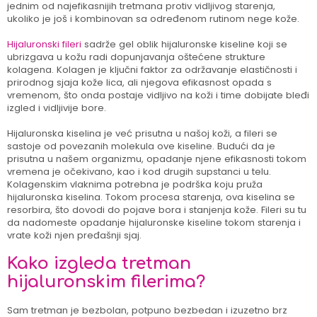
jednim od najefikasnijih tretmana protiv vidljivog starenja,
ukoliko je još i kombinovan sa određenom rutinom nege kože.
Hijaluronski fileri
sadrže gel oblik hijaluronske kiseline koji se
ubrizgava u kožu radi dopunjavanja oštećene strukture
kolagena. Kolagen je ključni faktor za održavanje elastičnosti i
prirodnog sjaja kože lica, ali njegova efikasnost opada s
vremenom, što onda postaje vidljivo na koži i time dobijate bleđi
izgled i vidljivije bore.
Hijaluronska kiselina je već prisutna u našoj koži, a fileri se
sastoje od povezanih molekula ove kiseline. Budući da je
prisutna u našem organizmu, opadanje njene efikasnosti tokom
vremena je očekivano, kao i kod drugih supstanci u telu.
Kolagenskim vlaknima potrebna je podrška koju pruža
hijaluronska kiselina. Tokom procesa starenja, ova kiselina se
resorbira, što dovodi do pojave bora i stanjenja kože. Fileri su tu
da nadomeste opadanje hijaluronske kiseline tokom starenja i
vrate koži njen pređašnji sjaj.
Kako izgleda tretman
hijaluronskim filerima?
Sam tretman je bezbolan, potpuno bezbedan i izuzetno brz