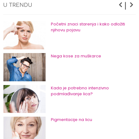
|
U TRENDU
Početni znaci starenja i kako odložiti
njihovu pojavu
Nega kose za muškarce
Kada je potrebno intenzivno
podmlađivanje lica?
Pigmentacije na licu