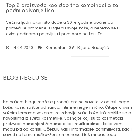
Top 3 proizvoda kao dobitna kombinacija za
podmlađivanje lica
Većina ljudi nakon što dođe u 30-e godine počne da
primećuje promene u izgledu svoje kože, a neretko se u
ovim godinama pojavljuju i prve bore na licu. To…
14.04.2020
Komentari: 0
Biljana Radojčić
BLOG NEGUJ SE
Na našem blogu možete pronaći brojne savete iz oblasti nege
kože, kose, zaštite od sunca, intimne nege i slično. Čitajte o svim
važnim temama vezanim za zdravlje vaše kože. Informišite se o
novostima iz sveta kozmetike. Saznajte koji su to kozmetički
proizvodi namenjeni ženama a koji muškarcima i kako vam
mogu biti od koristi. Očekuju vas i informacije, zanimljivosti, kao i
saveti na temu muško-ženskih odnosa i još mnogo toga.