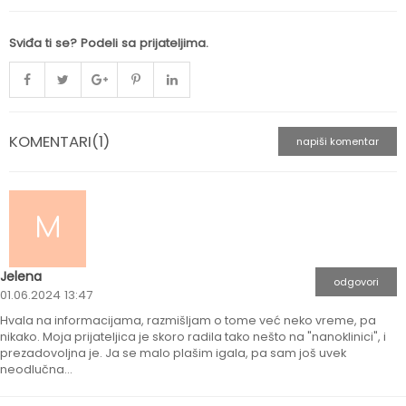
Sviđa ti se? Podeli sa prijateljima.
KOMENTARI(1)
napiši komentar
M
Jelena
odgovori
01.06.2024 13:47
Hvala na informacijama, razmišljam o tome već neko vreme, pa
nikako. Moja prijateljica je skoro radila tako nešto na "nanoklinici", i
prezadovoljna je. Ja se malo plašim igala, pa sam još uvek
neodlučna...