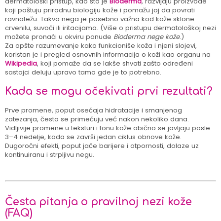
dermatološki pristup, kao što je
Bioderma
, razvijaju proizvode
koji poštuju prirodnu biologiju kože i pomažu joj da povrati
ravnotežu. Takva nega je posebno važna kod kože sklone
crvenilu, suvoći ili iritacijama. (Više o pristupu dermatološkoj nezi
možete pronaći u okviru ponude
Bioderma nege kože
.)
Za opšte razumevanje kako funkcioniše koža i njeni slojevi,
koristan je i pregled osnovnih informacija o koži kao organu na
Wikipedia
, koji pomaže da se lakše shvati zašto određeni
sastojci deluju upravo tamo gde je to potrebno.
Kada se mogu očekivati prvi rezultati?
Prve promene, poput osećaja hidratacije i smanjenog
zatezanja, često se primećuju već nakon nekoliko dana.
Vidljivije promene u teksturi i tonu kože obično se javljaju posle
3–4 nedelje, kada se završi jedan ciklus obnove kože.
Dugoročni efekti, poput jače barijere i otpornosti, dolaze uz
kontinuiranu i strpljivu negu.
Česta pitanja o pravilnoj nezi kože
(FAQ)