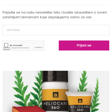
Prijavite se na našu newsletter listu i budite obavešteni o novim
zanimljivim temamam koje objavljujemo samo za vas.
Nega kože oko očiju