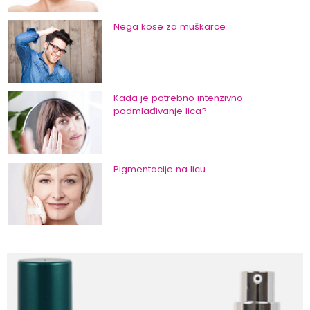
Nega kose za muškarce
Kada je potrebno intenzivno
podmlađivanje lica?
Pigmentacije na licu
Nega kože oko očiju