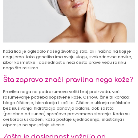
Koža lica je ogledalo našeg životnog stila, ali i načina na koji je
negujemo. Iako genetika ima svoju ulogu, svakodnevne navike,
izbor kozmetike i doslednost u nezi često prave veću razliku
nego što mislimo.
Šta zapravo znači pravilna nega kože?
Pravilna nega ne podrazumeva veliki broj proizvoda, već
razumevanje potreba sopstvene kože. Osnovu čine tri koraka:
blago čišćenje, hidratacija i zaštita. Čišćenje uklanja nečistoće
bez isušivanja, hidratacija obnavlja balans, dok zaštita
(posebno od sunca) sprečava prevremeno starenje. Kada su
ovi koraci usklađeni, koža postaje ujednačenija, elastičnija i
otpornija na spoljašnje uticaje.
Zašto je doslednost važnija od