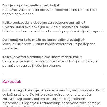
Da li je skupa kozmetika uvek bolja?
Ne nužno. Važnije je da proizvod odgovara tipu i stanju kože
nego njegova cena.
Koliko proizvoda je dovoljno za svakodnevnu rutinu?
U većini slučajeva dovoljna su 3 do 4 proizvoda: čistač,
hidratantna krema, zaštita od sunca i po potrebi ciljani preparat.
Da li osetljiva koža može da koristi aktivne sastojke?
Može, ali uz oprez i u nižim koncentracijama, uz postepeno
uvođenje.
Koliko je važna hidratacija ako imam masnu kožu?
Hidratacija je važna za sve tipove kože, uključujući masnu, jer
pomaže u regulaciji lučenja sebuma.
Zaključak
Pravilna nega kože nije pitanje savršenstva, već ravnoteže. Kada
se koži pruži ono što joj je zaista potrebno, ona to vraća
zdravijim izgledom, boljom teksturom i dugoročnom
otpornošću. Ulaganje u razumevanje sopstvene kože često je