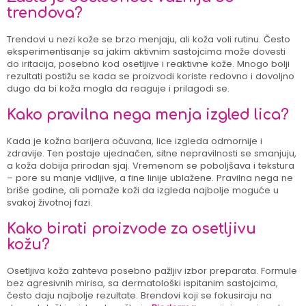
trendova?
Trendovi u nezi kože se brzo menjaju, ali koža voli rutinu. Često
eksperimentisanje sa jakim aktivnim sastojcima može dovesti
do iritacija, posebno kod osetljive i reaktivne kože. Mnogo bolji
rezultati postižu se kada se proizvodi koriste redovno i dovoljno
dugo da bi koža mogla da reaguje i prilagodi se.
Kako pravilna nega menja izgled lica?
Kada je kožna barijera očuvana, lice izgleda odmornije i
zdravije. Ten postaje ujednačen, sitne nepravilnosti se smanjuju,
a koža dobija prirodan sjaj. Vremenom se poboljšava i tekstura
– pore su manje vidljive, a fine linije ublažene. Pravilna nega ne
briše godine, ali pomaže koži da izgleda najbolje moguće u
svakoj životnoj fazi.
Kako birati proizvode za osetljivu
kožu?
Osetljiva koža zahteva posebno pažljiv izbor preparata. Formule
bez agresivnih mirisa, sa dermatološki ispitanim sastojcima,
često daju najbolje rezultate. Brendovi koji se fokusiraju na