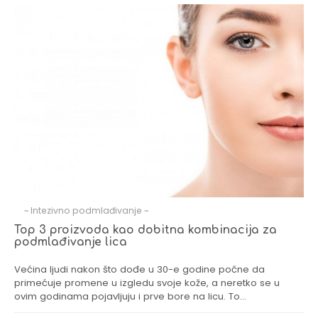
~ Intezivno podmlađivanje ~
Top 3 proizvoda kao dobitna kombinacija za
podmlađivanje lica
Većina ljudi nakon što dođe u 30-e godine počne da
primećuje promene u izgledu svoje kože, a neretko se u
ovim godinama pojavljuju i prve bore na licu. To…