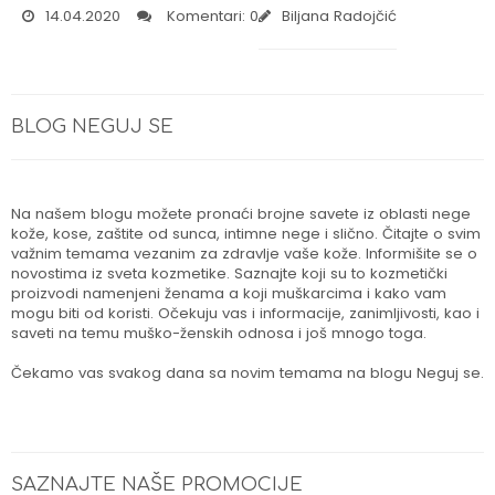
14.04.2020
Komentari: 0
Biljana Radojčić
BLOG NEGUJ SE
Na našem blogu možete pronaći brojne savete iz oblasti nege
kože, kose, zaštite od sunca, intimne nege i slično. Čitajte o svim
važnim temama vezanim za zdravlje vaše kože. Informišite se o
novostima iz sveta kozmetike. Saznajte koji su to kozmetički
proizvodi namenjeni ženama a koji muškarcima i kako vam
mogu biti od koristi. Očekuju vas i informacije, zanimljivosti, kao i
saveti na temu muško-ženskih odnosa i još mnogo toga.
Čekamo vas svakog dana sa novim temama na blogu Neguj se.
SAZNAJTE NAŠE PROMOCIJE