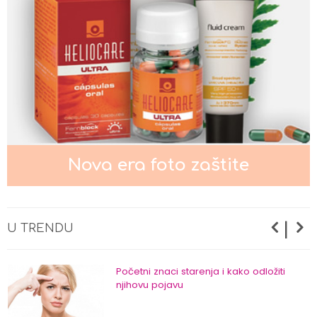
Nega normalne kože lica
Nega masne i mešovite kože lica
Nova era foto zaštite
Nega suve i osetljive kože lica
|
U TRENDU
Početni znaci starenja i kako odložiti
njihovu pojavu