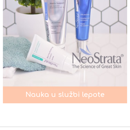
Kada je potrebno intenzivno
podmlađivanje lica?
Pigmentacije na licu
Nauka u službi lepote