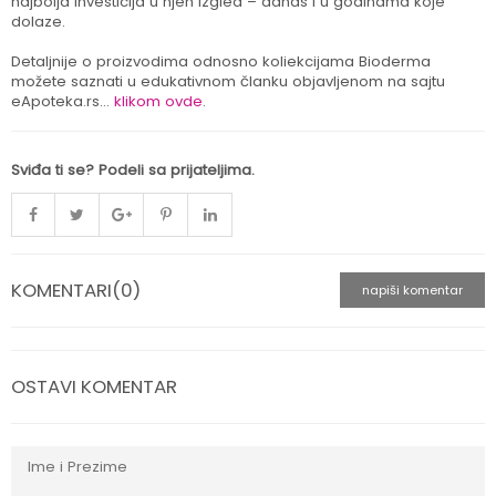
najbolja investicija u njen izgled – danas i u godinama koje
dolaze.
Detaljnije o proizvodima odnosno koliekcijama Bioderma
možete saznati u edukativnom članku objavljenom na sajtu
eApoteka.rs...
klikom ovde
.
Sviđa ti se? Podeli sa prijateljima.
KOMENTARI(0)
napiši komentar
OSTAVI KOMENTAR