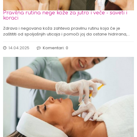
Pravilna rutina nege kože za jutro i veče - saveti i
koraci
Zdrava i negovana koža zahteva pravilnu rutinu koja će je
zaštititi od spoljašnjih uticaja i pomoći joj da ostane hidrirana,…
14.04.2025
Komentari: 0