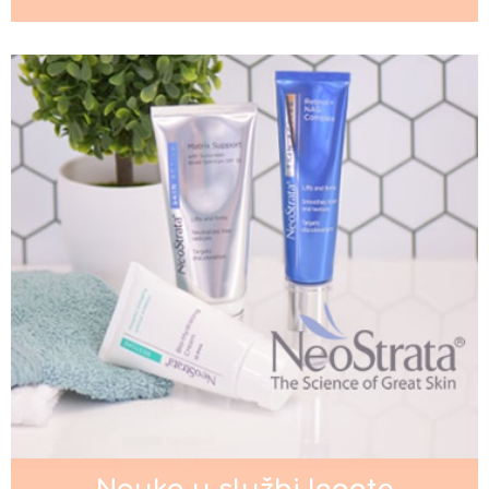
njihovu pojavu
Nega kose za muškarce
Kada je potrebno intenzivno
podmlađivanje lica?
Pigmentacije na licu