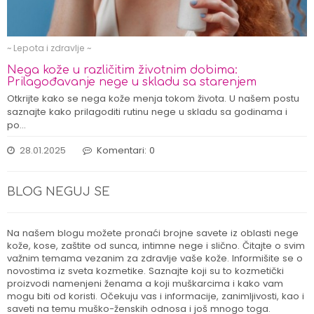
~ Lepota i zdravlje ~
Nega kože u različitim životnim dobima:
Prilagođavanje nege u skladu sa starenjem
Otkrijte kako se nega kože menja tokom života. U našem postu
saznajte kako prilagoditi rutinu nege u skladu sa godinama i
po…
28.01.2025
Komentari: 0
BLOG NEGUJ SE
Na našem blogu možete pronaći brojne savete iz oblasti nege
kože, kose, zaštite od sunca, intimne nege i slično. Čitajte o svim
važnim temama vezanim za zdravlje vaše kože. Informišite se o
novostima iz sveta kozmetike. Saznajte koji su to kozmetički
proizvodi namenjeni ženama a koji muškarcima i kako vam
mogu biti od koristi. Očekuju vas i informacije, zanimljivosti, kao i
saveti na temu muško-ženskih odnosa i još mnogo toga.