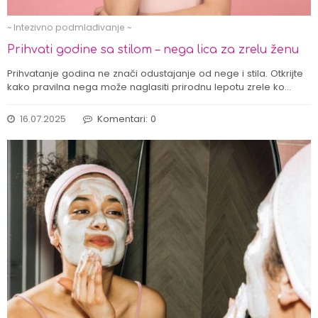
~ Intezivno podmlađivanje ~
Prihvati godine sa stilom – nega lica za zrelu ženu
Prihvatanje godina ne znači odustajanje od nege i stila. Otkrijte
kako pravilna nega može naglasiti prirodnu lepotu zrele ko…
16.07.2025
Komentari: 0