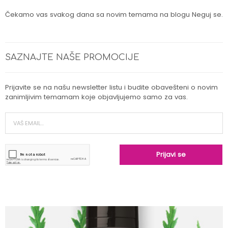
Čekamo vas svakog dana sa novim temama na blogu Neguj se.
SAZNAJTE NAŠE PROMOCIJE
Prijavite se na našu newsletter listu i budite obavešteni o novim
zanimljivim temamam koje objavljujemo samo za vas.