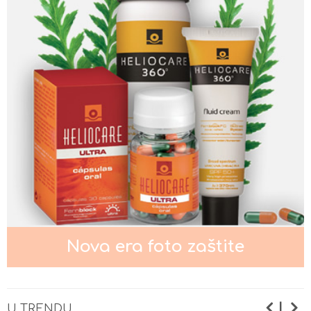
Nega kože oko očiju
Nega normalne kože lica
Nega masne i mešovite kože lica
Nova era foto zaštite
Nega suve i osetljive kože lica
|
U TRENDU