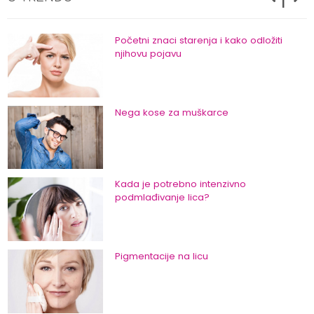
Početni znaci starenja i kako odložiti
njihovu pojavu
Nega kose za muškarce
Kada je potrebno intenzivno
podmlađivanje lica?
Pigmentacije na licu