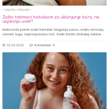
~ Lepota i zdravlje ~
Zašto tretmani botoksom za uklanjanje bora, ne
uspevaju uvek?
Naša koža pamti svaki trenutak izlaganja suncu, svaku emociju,
osmeh, tugu, neprospavanu noć. Svaki životni doživljaj ostane…
02.02.2025
Komentari: 0