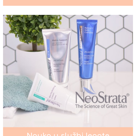
njihovu pojavu
Nega kose za muškarce
Kada je potrebno intenzivno
podmlađivanje lica?
Pigmentacije na licu
Nauka u službi lepote