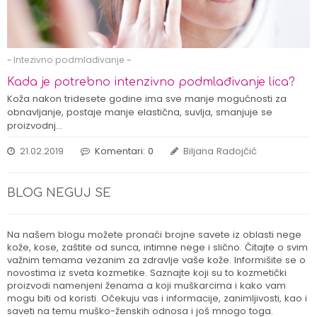
~ Intezivno podmlađivanje ~
Kada je potrebno intenzivno podmlađivanje lica?
Koža nakon tridesete godine ima sve manje mogućnosti za
obnavljanje, postaje manje elastična, suvlja, smanjuje se
proizvodnj…
21.02.2019
Komentari: 0
Biljana Radojčić
BLOG NEGUJ SE
Na našem blogu možete pronaći brojne savete iz oblasti nege
kože, kose, zaštite od sunca, intimne nege i slično. Čitajte o svim
važnim temama vezanim za zdravlje vaše kože. Informišite se o
novostima iz sveta kozmetike. Saznajte koji su to kozmetički
proizvodi namenjeni ženama a koji muškarcima i kako vam
mogu biti od koristi. Očekuju vas i informacije, zanimljivosti, kao i
saveti na temu muško-ženskih odnosa i još mnogo toga.