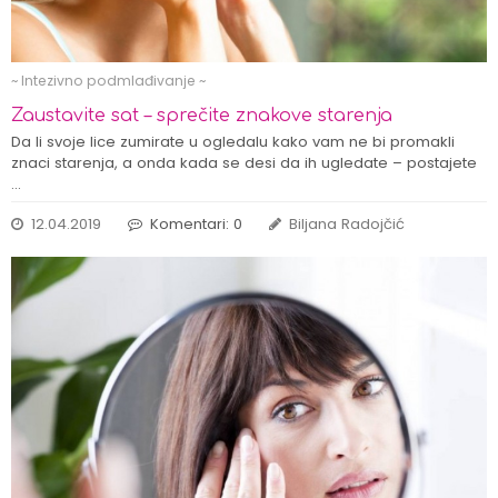
~ Intezivno podmlađivanje ~
Zaustavite sat – sprečite znakove starenja
Da li svoje lice zumirate u ogledalu kako vam ne bi promakli
znaci starenja, a onda kada se desi da ih ugledate – postajete
…
12.04.2019
Komentari: 0
Biljana Radojčić