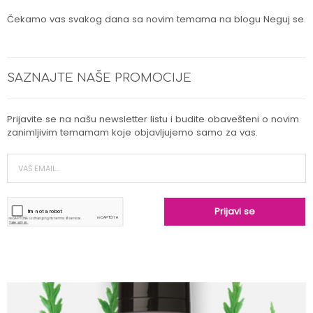
Čekamo vas svakog dana sa novim temama na blogu Neguj se.
SAZNAJTE NAŠE PROMOCIJE
Prijavite se na našu newsletter listu i budite obavešteni o novim
zanimljivim temamam koje objavljujemo samo za vas.