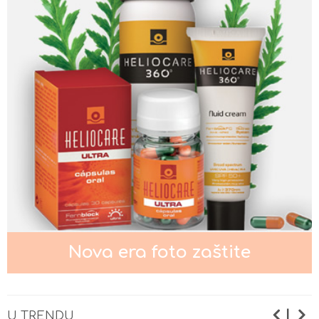
Nega kože oko očiju
Nega normalne kože lica
Nega masne i mešovite kože lica
Nova era foto zaštite
Nega suve i osetljive kože lica
|
U TRENDU