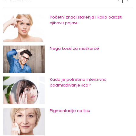
Početni znaci starenja i kako odložiti
njihovu pojavu
Nega kose za muškarce
Kada je potrebno intenzivno
podmlađivanje lica?
Pigmentacije na licu