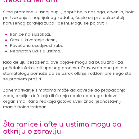
treba zanemariti
Sitne promene u usnoj duplji, poput belih naslaga, crvenila, bola
pri žvakanju ili neprijatnog zadaha, često su prvi pokazatelj
narušenog zdravlja zuba i desni. Mogu se pojaviti i:
Ranice na sluzokoži,
Otok ili krvarenje desni,
Povećana osetljivost zuba,
Neprijatan ukus u ustima.
Iako deluju bezazleno, ove pojave mogu da budu znak za
početak infekcije ili upalnog procesa. Pravovremena poseta
stomatologu pomaže da se uzrok otkrije i otkloni pre nego što
se problem proširi.
Zanemarivanje simptoma može da dovede do propadanja
zuba, ozbiljnih infekcija ili širenja upale na druge delove
organizma. Rana reakcija gotovo uvek znači jednostavniji i
manje bolan tretman.
Šta ranice i afte u ustima mogu da
otkriju o zdravlju