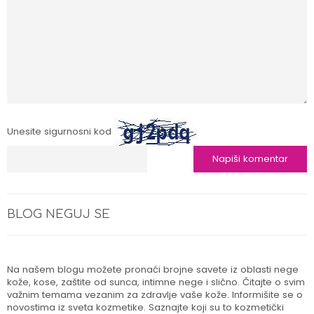
Unesite sigurnosni kod
BLOG NEGUJ SE
Na našem blogu možete pronaći brojne savete iz oblasti nege
kože, kose, zaštite od sunca, intimne nege i slično. Čitajte o svim
važnim temama vezanim za zdravlje vaše kože. Informišite se o
novostima iz sveta kozmetike. Saznajte koji su to kozmetički