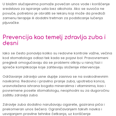
U blažim slučajevima pomaže povećan unos vode i korišćenje
sredstava za ispiranje usta bez alkohola. Ako se suvoća ne
povuče, potrebno je obratiti se lekaru koji može da predloži
zamenu terapije ili dodatni tretman za podsticanje lučenja
pljuvačke.
Prevencija kao temelj zdravlja zuba i
desni
Iako se često ponavlja koliko su redovne kontrole važne, većina
kod stomatologa odlazi tek kada se pojavi bol. Pravovremeni
pregledi omogućavaju da se problemi otkriju u ranoj fazi i
spreče komplikacije koje zahtevaju složenije intervencije.
Održavanje zdravlja usne duplje zasniva se na svakodnevnim
navikama. Redovno i pravilno pranje zuba, upotreba konca,
uravnotežena ishrana bogata mineralima i vitaminima, kao i
povremene posete stomatologu, neophodni su za dugoročnu
zaštitu zdravlja zuba.
Zdravlje zuba dodatno narušavaju cigarete, gazirana pića i
prekomeran unos šećera. Ograničavanjem takvih navika i
usvajanjem pravilne tehnike četkanja, uz korišćenje