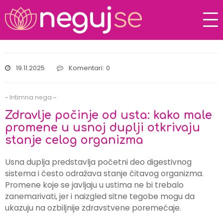
19.11.2025
Komentari: 0
~ Intimna nega ~
Zdravlje počinje od usta: kako male
promene u usnoj duplji otkrivaju
stanje celog organizma
Usna duplja predstavlja početni deo digestivnog
sistema i često odražava stanje čitavog organizma.
Promene koje se javljaju u ustima ne bi trebalo
zanemarivati, jer i naizgled sitne tegobe mogu da
ukazuju na ozbiljnije zdravstvene poremećaje.