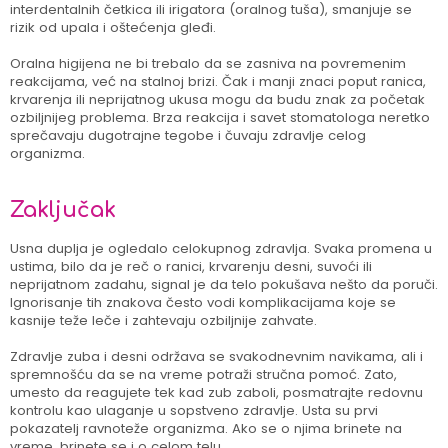
interdentalnih četkica ili irigatora (oralnog tuša), smanjuje se
rizik od upala i oštećenja gleđi.
Oralna higijena ne bi trebalo da se zasniva na povremenim
reakcijama, već na stalnoj brizi. Čak i manji znaci poput ranica,
krvarenja ili neprijatnog ukusa mogu da budu znak za početak
ozbiljnijeg problema. Brza reakcija i savet stomatologa neretko
sprečavaju dugotrajne tegobe i čuvaju zdravlje celog
organizma.
Zaključak
Usna duplja je ogledalo celokupnog zdravlja. Svaka promena u
ustima, bilo da je reč o ranici, krvarenju desni, suvoći ili
neprijatnom zadahu, signal je da telo pokušava nešto da poruči.
Ignorisanje tih znakova često vodi komplikacijama koje se
kasnije teže leče i zahtevaju ozbiljnije zahvate.
Zdravlje zuba i desni održava se svakodnevnim navikama, ali i
spremnošću da se na vreme potraži stručna pomoć. Zato,
umesto da reagujete tek kad zub zaboli, posmatrajte redovnu
kontrolu kao ulaganje u sopstveno zdravlje. Usta su prvi
pokazatelj ravnoteže organizma. Ako se o njima brinete na
vreme, brinete se i o celom telu.