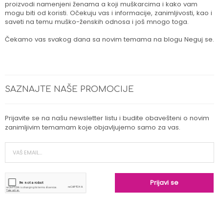
proizvodi namenjeni ženama a koji muškarcima i kako vam
mogu biti od koristi. Očekuju vas i informacije, zanimljivosti, kao i
saveti na temu muško-ženskih odnosa i još mnogo toga.
Čekamo vas svakog dana sa novim temama na blogu Neguj se.
SAZNAJTE NAŠE PROMOCIJE
Prijavite se na našu newsletter listu i budite obavešteni o novim
zanimljivim temamam koje objavljujemo samo za vas.