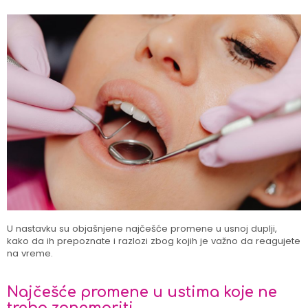
U nastavku su objašnjene najčešće promene u usnoj duplji,
kako da ih prepoznate i razlozi zbog kojih je važno da reagujete
na vreme.
Najčešće promene u ustima koje ne