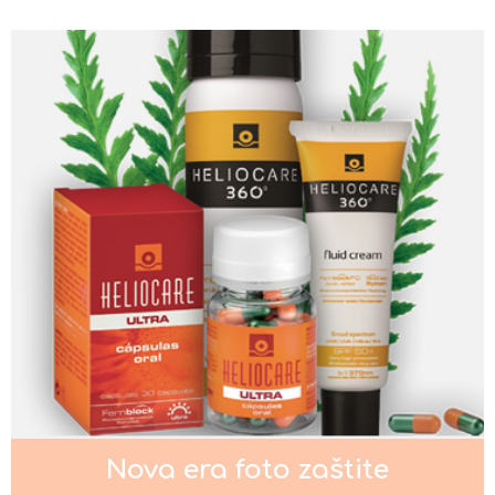
Nega kože oko očiju
Nega normalne kože lica
Nega masne i mešovite kože lica
Nova era foto zaštite