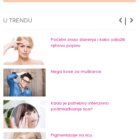
Nega suve i osetljive kože lica
|
U TRENDU
Početni znaci starenja i kako odložiti
njihovu pojavu
Nega kose za muškarce
Kada je potrebno intenzivno
podmlađivanje lica?
Pigmentacije na licu