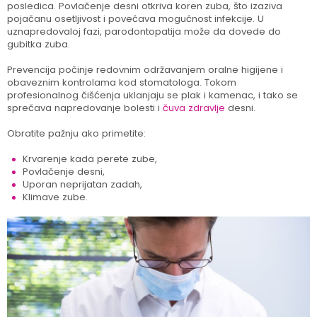
posledica. Povlačenje desni otkriva koren zuba, što izaziva
pojačanu osetljivost i povećava mogućnost infekcije. U
uznapredovaloj fazi, parodontopatija može da dovede do
gubitka zuba.
Prevencija počinje redovnim održavanjem oralne higijene i
obaveznim kontrolama kod stomatologa. Tokom
profesionalnog čišćenja uklanjaju se plak i kamenac, i tako se
sprečava napredovanje bolesti i
čuva zdravlje
desni.
Obratite pažnju ako primetite:
Krvarenje kada perete zube,
Povlačenje desni,
Uporan neprijatan zadah,
Klimave zube.