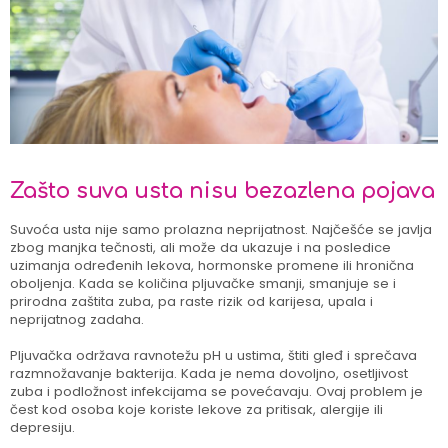
Zašto suva usta nisu bezazlena pojava
Suvoća usta nije samo prolazna neprijatnost. Najčešće se javlja
zbog manjka tečnosti, ali može da ukazuje i na posledice
uzimanja određenih lekova, hormonske promene ili hronična
oboljenja. Kada se količina pljuvačke smanji, smanjuje se i
prirodna zaštita zuba, pa raste rizik od karijesa, upala i
neprijatnog zadaha.
Pljuvačka održava ravnotežu pH u ustima, štiti gleđ i sprečava
razmnožavanje bakterija. Kada je nema dovoljno, osetljivost
zuba i podložnost infekcijama se povećavaju. Ovaj problem je
čest kod osoba koje koriste lekove za pritisak, alergije ili
depresiju.