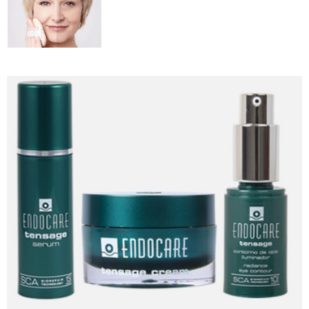
Nega kože oko očiju
Nega normalne kože lica
Nega masne i mešovite kože lica
Nega suve i osetljive kože lica