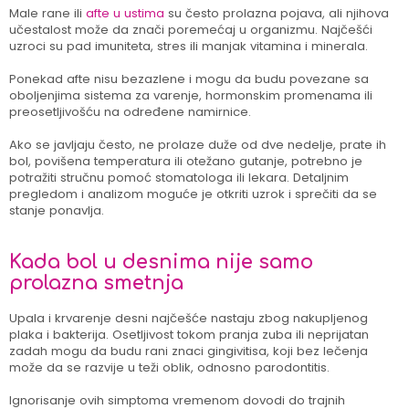
Male rane ili
afte u ustima
su često prolazna pojava, ali njihova
učestalost može da znači poremećaj u organizmu. Najčešći
uzroci su pad imuniteta, stres ili manjak vitamina i minerala.
Ponekad afte nisu bezazlene i mogu da budu povezane sa
oboljenjima sistema za varenje, hormonskim promenama ili
preosetljivošću na određene namirnice.
Ako se javljaju često, ne prolaze duže od dve nedelje, prate ih
bol, povišena temperatura ili otežano gutanje, potrebno je
potražiti stručnu pomoć stomatologa ili lekara. Detaljnim
pregledom i analizom moguće je otkriti uzrok i sprečiti da se
stanje ponavlja.
Kada bol u desnima nije samo
prolazna smetnja
Upala i krvarenje desni najčešće nastaju zbog nakupljenog
plaka i bakterija. Osetljivost tokom pranja zuba ili neprijatan
zadah mogu da budu rani znaci gingivitisa, koji bez lečenja
može da se razvije u teži oblik, odnosno parodontitis.
Ignorisanje ovih simptoma vremenom dovodi do trajnih