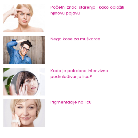
Početni znaci starenja i kako odložiti
njihovu pojavu
Nega kose za muškarce
Kada je potrebno intenzivno
podmlađivanje lica?
Pigmentacije na licu
Nega kože oko očiju