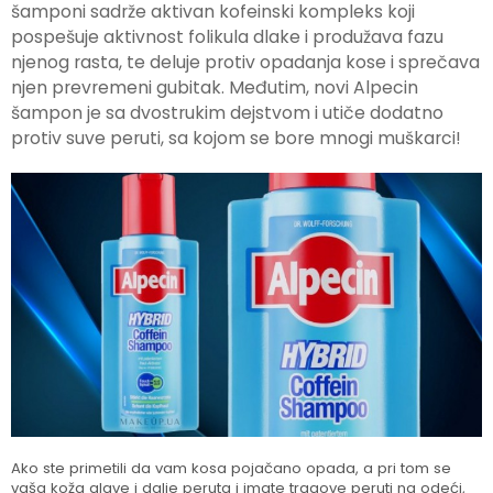
šamponi sadrže aktivan kofeinski kompleks koji
pospešuje aktivnost folikula dlake i produžava fazu
njenog rasta, te deluje protiv opadanja kose i sprečava
njen prevremeni gubitak. Međutim, novi Alpecin
šampon je sa dvostrukim dejstvom i utiče dodatno
protiv suve peruti, sa kojom se bore mnogi muškarci!
Ako ste primetili da vam kosa pojačano opada, a pri tom se
vaša koža glave i dalje peruta i imate tragove peruti na odeći,