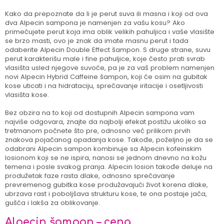
Kako da prepoznate da li je perut suva ili masna i koji od ova
dva Alpecin sampona je namenjen za vašu kosu? Ako
primećujete perut koja ima oblik velikih pahuljica i vaše vlasište
se brzo masti, ovo je znak da imate masnu perut i tada
odaberite Alpecin Double Effect šampon. S druge strane, suvu
perut karakterišu male i fine pahuljice, koje često prati svrab
vlasišta usled njegove suvoće, pa je za vaš problem namenjen
novi Alpecin Hybrid Caffeine šampon, koji će osim na gubitak
kose uticati i na hidrataciju, sprečavanje iritacije i osetljivosti
vlasišta kose.
Bez obzira na to koji od dostupnih Alpecin sampona vam
najviše odgovara, znajte da najbolji efekat postižu ukoliko sa
tretmanom počnete što pre, odnosno već prilikom prvih
znakova pojačanog opadanja kose. Takođe, poželjno je da se
odabrani Alpecin sampon kombinuje sa Alpecin kofeinskim
losionom koji se ne ispira, nanosi se jednom dnevno na kožu
temena i posle svakog pranja. Alpecin losion takođe deluje na
produžetak faze rasta dlake, odnosno sprečavanje
prevremenog gubitka kose produžavajući život korena dlake,
ubrzava rast i poboljšava strukturu kose, te ona postaje jača,
gušća i lakša za oblikovanje.
Alpecin šampon – cena