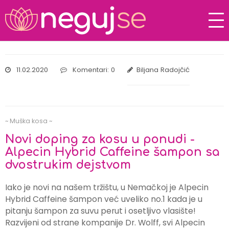
11.02.2020
Komentari: 0
Biljana Radojčić
~ Muška kosa ~
Novi doping za kosu u ponudi -
Alpecin Hybrid Caffeine šampon sa
dvostrukim dejstvom
Iako je novi na našem tržištu, u Nemačkoj je Alpecin
Hybrid Caffeine šampon već uveliko no.1 kada je u
pitanju šampon za suvu perut i osetljivo vlasište!
Razvijeni od strane kompanije Dr. Wolff, svi Alpecin