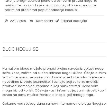
Iako je pragmatičnost jedna od osnovnih pravila nege za
muškarce, pa i kada je kosa u pitanju, ako se susretnu sa
nekim od problema poput opadanja kose, p…
22.02.2019
Komentari: 0
Biljana Radojčić
BLOG NEGUJ SE
Na našem blogu možete pronaći brojne savete iz oblasti nege
kože, kose, zaštite od sunca, intimne nege i slično. Čitajte o svim
važnim temama vezanim za zdravlje vaše kože. Informišite se o
novostima iz sveta kozmetike. Saznajte koji su to kozmetički
proizvodi namenjeni ženama a koji muškarcima i kako vam
mogu biti od koristi. Očekuju vas i informacije, zanimljivosti, kao i
saveti na temu muško-ženskih odnosa i još mnogo toga.
Čekamo vas svakog dana sa novim temama na blogu Neguj se.