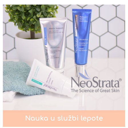
Nega kose za muškarce
Kada je potrebno intenzivno
podmlađivanje lica?
Pigmentacije na licu
Nauka u službi lepote