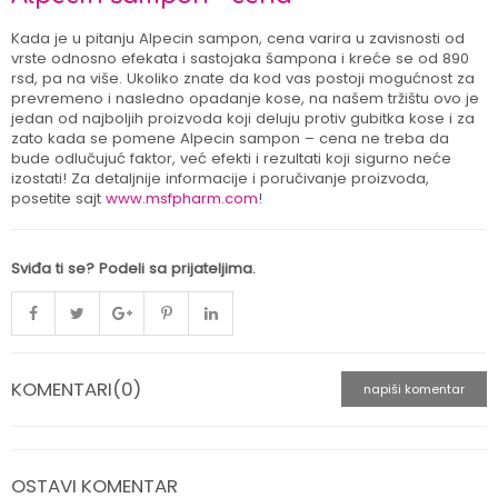
Kada je u pitanju Alpecin sampon, cena varira u zavisnosti od
vrste odnosno efekata i sastojaka šampona i kreće se od 890
rsd, pa na više. Ukoliko znate da kod vas postoji mogućnost za
prevremeno i nasledno opadanje kose, na našem tržištu ovo je
jedan od najboljih proizvoda koji deluju protiv gubitka kose i za
zato kada se pomene Alpecin sampon – cena ne treba da
bude odlučujuć faktor, već efekti i rezultati koji sigurno neće
izostati! Za detaljnije informacije i poručivanje proizvoda,
posetite sajt
www.msfpharm.com
!
Sviđa ti se? Podeli sa prijateljima.
KOMENTARI(0)
napiši komentar
OSTAVI KOMENTAR