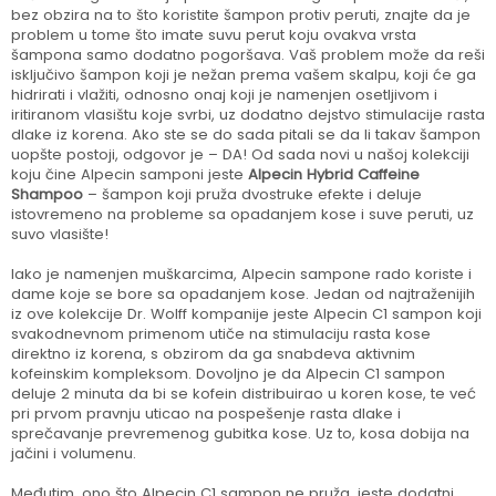
bez obzira na to što koristite šampon protiv peruti, znajte da je
problem u tome što imate suvu perut koju ovakva vrsta
šampona samo dodatno pogoršava. Vaš problem može da reši
isključivo šampon koji je nežan prema vašem skalpu, koji će ga
hidrirati i vlažiti, odnosno onaj koji je namenjen osetljivom i
iritiranom vlasištu koje svrbi, uz dodatno dejstvo stimulacije rasta
dlake iz korena. Ako ste se do sada pitali se da li takav šampon
uopšte postoji, odgovor je – DA! Od sada novi u našoj kolekciji
koju čine Alpecin samponi jeste
Alpecin Hybrid Caffeine
Shampoo
– šampon koji pruža dvostruke efekte i deluje
istovremeno na probleme sa opadanjem kose i suve peruti, uz
suvo vlasište!
Iako je namenjen muškarcima, Alpecin sampone rado koriste i
dame koje se bore sa opadanjem kose. Jedan od najtraženijih
iz ove kolekcije Dr. Wolff kompanije jeste Alpecin C1 sampon koji
svakodnevnom primenom utiče na stimulaciju rasta kose
direktno iz korena, s obzirom da ga snabdeva aktivnim
kofeinskim kompleksom. Dovoljno je da Alpecin C1 sampon
deluje 2 minuta da bi se kofein distribuirao u koren kose, te već
pri prvom pravnju uticao na pospešenje rasta dlake i
sprečavanje prevremenog gubitka kose. Uz to, kosa dobija na
jačini i volumenu.
Međutim, ono što Alpecin C1 sampon ne pruža, jeste dodatni