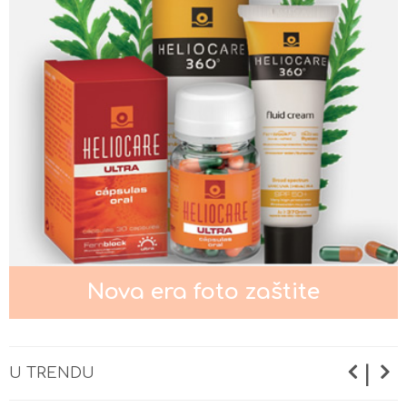
Nega kože oko očiju
Nega normalne kože lica
Nega masne i mešovite kože lica
Nova era foto zaštite
Nega suve i osetljive kože lica
|
U TRENDU