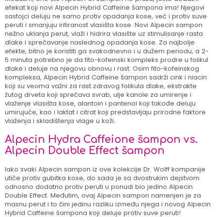
efekat koji novi Alpecin Hybrid Caffeine šampona ima! Njegovi
sastojci deluju ne samo protiv opadanja kose, već i protiv suve
peruti i smanjuju iritiranost vlasišta kose. Novi Alpecin sampon
nežno uklanja perut, vlaži i hidrira vlasište uz stimulisanje rasta
dlake i sprečavanje naslednog opadanja kose. Za najbolje
efekte, bitno je koristiti ga svakodnevno i u dužem periodu, a 2-
5 minuta potrebno je da fito-kofeinski kompleks prodre u folikul
dlake i deluje na njegovu obnovu i rast. Osim fito-kofeinskog
kompleksa, Alpecin Hybrid Caffeine šampon sadrži cink i niacin
koji su veoma važni za rast zdravog folikula dlake, ekstrakte
žutog drveta koji sprečava svrab, ulje kanole za umirenje i
vlaženje vlasišta kose, alantoin i pantenol koji takođe deluju
umirujuće, kao i laktat i citrat koji predstavljaju prirodne faktore
vlaženja i skladištenja vlage u koži.
Alpecin Hydra Caffeione šampon vs.
Alpecin Double Effect šampon
Iako svaki Alpecin sampon iz ove kolekcije Dr. Wolff kompanije
utiče protiv gubitka kose, do sada je sa dvostrukim dejstvom
odnosno dodatno protiv peruti u ponudi bio jedino Alpecin
Double Effect. Međutim, ovaj Alpecin sampon namenjen je za
masnu perut i to čini jedinu razliku između njega i novog Alpecin
Hybrid Caffeine šampona koji deluje protiv suve peruti!