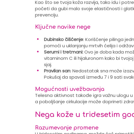
Kao što se tvoja koža razvija, tako idu i 
početi da gubi malo svoje elastičnosti i gla
prevenciju.
Ključne navike nege
Dubinsko čišćenje
: Korišćenje pilinga je
pomoći u uklanjanju mrtvih ćelija i održav
Serumi i tretmani:
Ovo je doba kada može
vitaminom C ili hijaluronom kako bi tvojoj 
sjaj.
Pravilan san
: Nedostatak sna može izazv
Pokušaj da spavaš između 7 i 9 sati svak
Mogućnosti uvežbavanja
Telesna aktivnost takođe igra važnu ulogu u 
a poboljšanje cirkulacije može doprineti zdra
Nega kože u tridesetim g
Razumevanje promene
U tridesetim godinama, možda ćeš primetiti prv