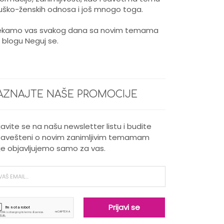
ško-ženskih odnosa i još mnogo toga.
kamo vas svakog dana sa novim temama
 blogu Neguj se.
AZNAJTE NAŠE PROMOCIJE
ijavite se na našu newsletter listu i budite
avešteni o novim zanimljivim temamam
je objavljujemo samo za vas.
Nega kose za muškarce
Kada je potrebno intenzivno