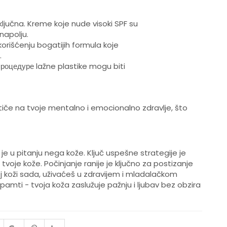
 ključna. Kreme koje nude visoki SPF su
apolju.
 korišćenju bogatijih formula koje
.
li процедуре lažne plastike mogu biti
tiče na tvoje mentalno i emocionalno zdravlje, što
e u pitanju nega kože. Ključ uspešne strategije je
oje kože. Počinjanje ranije je ključno za postizanje
oj koži sada, uživaćeš u zdravijem i mladalačkom
mti - tvoja koža zaslužuje pažnju i ljubav bez obzira