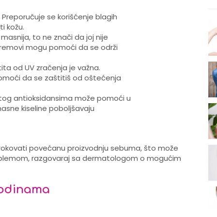
o. Preporučuje se korišćenje blagih
ti kožu.
masnija, to ne znači da joj nije
 kremovi mogu pomoći da se održi
štita od UV zračenja je važna.
moći da se zaštitiš od oštećenja
atog antioksidansima može pomoći u
asne kiseline poboljšavaju
okovati povećanu proizvodnju sebuma, što može
problemom, razgovaraj sa dermatologom o mogućim
godinama