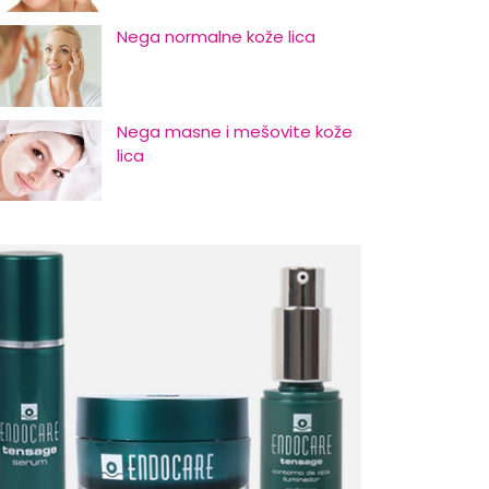
Nega normalne kože lica
Nega masne i mešovite kože
lica
Nega suve i osetljive kože lica
Početni znaci starenja i kako
odložiti njihovu pojavu
Nega kose za muškarce