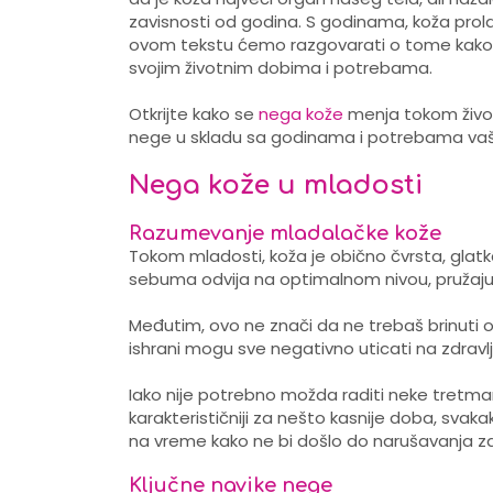
zavisnosti od godina. S godinama, koža prola
ovom tekstu ćemo razgovarati o tome kako m
svojim životnim dobima i potrebama.
Otkrijte kako se
nega kože
menja tokom život
nege u skladu sa godinama i potrebama vaš
Nega kože u mladosti
Razumevanje mladalačke kože
Tokom mladosti, koža je obično čvrsta, glatk
sebuma odvija na optimalnom nivou, pružajući 
Međutim, ovo ne znači da ne trebaš brinuti o 
ishrani mogu sve negativno uticati na zdravlj
Iako nije potrebno možda raditi neke tret
karakterističniji za nešto kasnije doba, sva
na vreme kako ne bi došlo do narušavanja zdr
Ključne navike nege