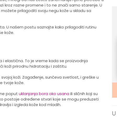
zi kroz razne promene i to ne znači samo starenje. U
ožete prilagoditi svoju negu kože u skladu sa
a. U našem postu saznajte kako prilagoditi rutinu
e kože.
a i elastična. To je vreme kada se proizvodnja
koži prirodnu hidrataciju i zaštitu.
svojoj koži. Zagađenje, sunčeva svetlost, i greške u
e tvoje kože.
mane poput
uklanjanja bora oko usana
ili sličnih koji su
kako postoje određene stvari koje se mogu preduzeti
avlja i izgleda kože kod mladih.
U