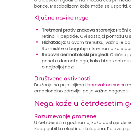
borice. Metabolizam kože može se usporiti, 
Ključne navike nege
Tretmani protiv znakova starenja
: Počni 
retinol ili peptide. Ovi sastojci pomažu u 
Hidratacija:
U ovom trenutku, važno je da 
Razmislite o bogatijim kremama koje pom
Redovni dermatološki pregledi
: Odlično 
posete dermatologu, kako bi se kontrolisal
o najboljoj nezi.
Društvene aktivnosti
Druženje sa prijateljima i
boravak na suncu
mo
emocionalno zdravlje, pa je važno negovati i
Nega kože u četrdesetim 
Razumevanje promene
U četrdesetim godinama, koža postaje dehid
zbog gubitka elastina i kolagena. Pojava pig