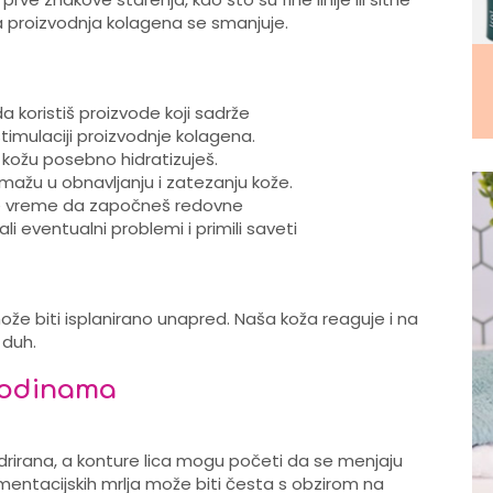
a proizvodnja kolagena se smanjuje.
da koristiš proizvode koji sadrže
stimulaciji proizvodnje kolagena.
kožu posebno hidratizuješ.
ažu u obnavljanju i zatezanju kože.
je vreme da započneš redovne
i eventualni problemi i primili saveti
že biti isplanirano unapred. Naša koža reaguje i na
 duh.
godinama
rirana, a konture lica mogu početi da se menjaju
mentacijskih mrlja može biti česta s obzirom na