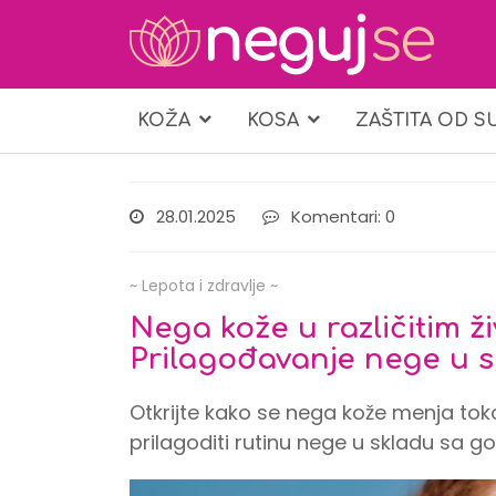
KOŽA
KOSA
ZAŠTITA OD S
28.01.2025
Komentari: 0
~ Lepota i zdravlje ~
Nega kože u različitim ž
Prilagođavanje nege u s
Otkrijte kako se nega kože menja to
prilagoditi rutinu nege u skladu sa 