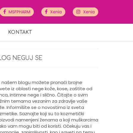
MSFPHARM
Xenia
Xenia
KONTAKT
LOG NEGUJ SE
 našem blogu možete pronaći brojne
vete iz oblasti nege kože, kose, zaštite od
nca, intimne nege i slično. Čitajte o svim
žnim temama vezanim za zdravlje vaše
že. Informišite se o novostima iz sveta
zmetike. Saznajte koji su to kozmetički
oizvodi namenjeni ženama a koji muškarcima
kako vam mogu biti od koristi. Očekuju vas i
formacije, zanimljivosti, kao i saveti na temu