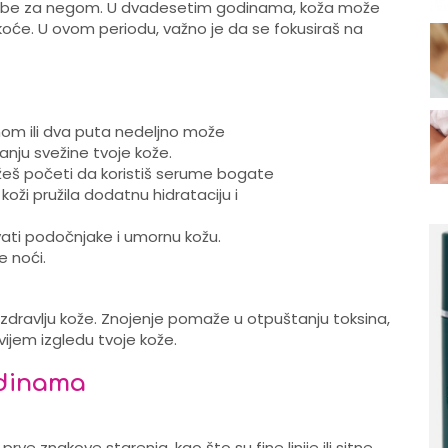
potrebe za negom. U dvadesetim godinama, koža može
tkoće. U ovom periodu, važno je da se fokusiraš na
dnom ili dva puta nedeljno može
anju svežine tvoje kože.
š početi da koristiš serume bogate
koži pružila dodatnu hidrataciju i
ati podočnjake i umornu kožu.
e noći.
zdravlju kože. Znojenje pomaže u otpuštanju toksina,
vijem izgledu tvoje kože.
odinama
e znakove starenja, kao što su fine linije ili sitne