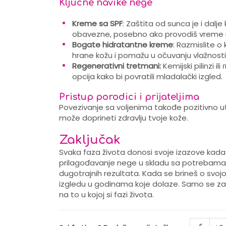
Ključne navike nege
Kreme sa SPF
: Zaštita od sunca je i dalje
obavezne, posebno ako provodiš vreme n
Bogate hidratantne kreme
: Razmislite o
hrane kožu i pomažu u očuvanju vlažnosti
Regenerativni tretmani:
Kemijski pilinzi i
opcija kako bi povratili mladalački izgled.
Pristup porodici i prijateljima
Povezivanje sa voljenima takođe pozitivno u
može doprineti zdravlju tvoje kože.
Zaključak
Svaka faza života donosi svoje izazove kada j
prilagođavanje nege u skladu sa potrebama tv
dugotrajnih rezultata. Kada se brineš o svoj
izgledu u godinama koje dolaze. Samo se zapa
na to u kojoj si fazi života.