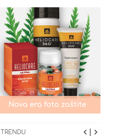
podmlađivanje lica?
Pigmentacije na licu
Nega kože oko očiju
Nega normalne kože lica
Nega masne i mešovite kože
Nova era foto zaštite
lica
Nega suve i osetljive kože lica
|
 TRENDU