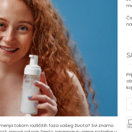
mu
Če
na
S
Pr
ob
ko
e menja tokom različitih faza vašeg života? Svi znamo
žalost, mnogi od nas često zanemaruju njene potrebe u