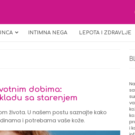
UNCA
INTIMNA NEGA
LEPOTA I ZDRAVLJE
B
Na
ivotnim dobima:
sa
su
kladu sa starenjem
va
ko
kom života. U našem postu saznajte kako
ko
godinama i potrebama vaše kože.
pr
i 
in