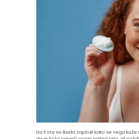
Da li ste se ikada zapitali kako se nega kož
da je koža najveći organ našeg tela, ali na