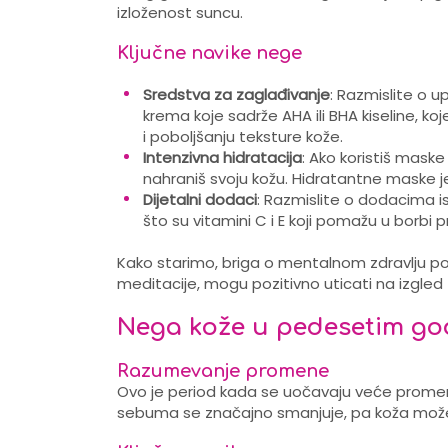
izloženost suncu.
Ključne navike nege
Sredstva za zaglađivanje
: Razmislite o up
krema koje sadrže AHA ili BHA kiseline, ko
i poboljšanju teksture kože.
Intenzivna hidratacija
: Ako koristiš mask
nahraniš svoju kožu. Hidratantne maske 
Dijetalni dodaci
: Razmislite o dodacima i
što su vitamini C i E koji pomažu u borbi p
Kako starimo, briga o mentalnom zdravlju pos
meditacije, mogu pozitivno uticati na izgled 
Nega kože u pedesetim god
Razumevanje promene
Ovo je period kada se uočavaju veće promen
sebuma se značajno smanjuje, pa koža može