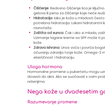
Čišćenje
: Redovno čišćenje lica je ključn
gelova ili pena za čišćenje koje neće isuši
Hidratacija
: Iako je koža u mladosti često 
potrebna hidratacija. Lakani hidratantni
ravnoteža.
Zaštita od sunca
: Čak i ako si mlada, za
Uzimanje lagane kreme sa SPF može ti po
kože.
Zdrava ishrana
: Unos voća i povrća bog
očuvanju zdravlja tvoje kože. Omega-3 m
elastičnost i hidrataciju.
Uloga hormona
Hormonalne promene u pubertetu mogu uzr
dovesti do akni. Ako se suočavaš s ovim 
rešenjima.
Nega kože u dvadesetim 
Razumevanje promene