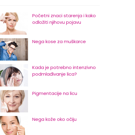
Početni znaci starenja i kako
odložiti njihovu pojavu
Nega kose za muškarce
Kada je potrebno intenzivno
podmlađivanje lica?
Pigmentacije na licu
Nega kože oko očiju