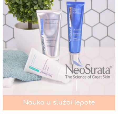
Nega kose za muškarce
Kada je potrebno intenzivno
podmlađivanje lica?
Pigmentacije na licu
Nauka u službi lepote