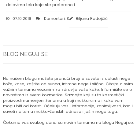
delovima tela koje ste preterano i…
07.10.2019
Komentari: 0
Biljana Radojčić
BLOG NEGUJ SE
Na našem blogu možete pronaći brojne savete iz oblasti nege
kože, kose, zaštite od sunca, intimne nege i slično. Čitajte o svim
važnim temama vezanim za zdravlje vaše kože. Informišite se o
novostima iz sveta kozmetike. Saznajte koji su to kozmetički
proizvodi namenjeni ženama a koji muškarcima i kako vam
mogu biti od koristi. Očekuju vas i informacije, zanimljivosti, kao i
saveti na temu muško-ženskih odnosa i još mnogo toga.
Čekamo vas svakog dana sa novim temama na blogu Neguj se.