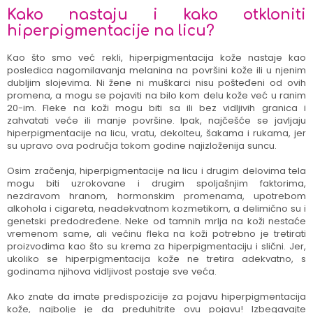
Kako nastaju i kako otkloniti
hiperpigmentacije na licu?
Kao što smo već rekli, hiperpigmentacija kože nastaje kao
posledica nagomilavanja melanina na površini kože ili u njenim
dubljim slojevima. Ni žene ni muškarci nisu pošteđeni od ovih
promena, a mogu se pojaviti na bilo kom delu kože već u ranim
20-im. Fleke na koži mogu biti sa ili bez vidljivih granica i
zahvatati veće ili manje površine. Ipak, najčešće se javljaju
hiperpigmentacije na licu, vratu, dekolteu, šakama i rukama, jer
su upravo ova područja tokom godine najizloženija suncu.
Osim zračenja, hiperpigmentacije na licu i drugim delovima tela
mogu biti uzrokovane i drugim spoljašnjim faktorima,
nezdravom hranom, hormonskim promenama, upotrebom
alkohola i cigareta, neadekvatnom kozmetikom, a delimično su i
genetski predodređene. Neke od tamnih mrlja na koži nestaće
vremenom same, ali većinu fleka na koži potrebno je tretirati
proizvodima kao što su krema za hiperpigmentaciju i slični. Jer,
ukoliko se hiperpigmentacija kože ne tretira adekvatno, s
godinama njihova vidljivost postaje sve veća.
Ako znate da imate predispozicije za pojavu hiperpigmentacija
kože, najbolje je da preduhitrite ovu pojavu! Izbegavajte