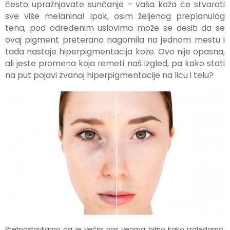
često upražnjavate sunčanje – vaša koža će stvarati
sve više melanina! Ipak, osim željenog preplanulog
tena, pod određenim uslovima može se desiti da se
ovaj pigment preterano nagomila na jednom mestu i
tada nastaje hiperpigmentacija kože. Ovo nije opasna,
ali jeste promena koja remeti naš izgled, pa kako stati
na put pojavi zvanoj hiperpigmentacije na licu i telu?
Pretpostavljamo da je većini nas veoma bitno kako izgledamo,