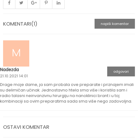
KOMENTARI(1)
napiši komentar
M
Nadezda
odgovori
21.10.2021 14:01
Drage moje dame, ja sam probala ove preparate i priznajem imali
su delimičan učinak. Jednostavno htela sma više i koristila sam i
radio talasni neinvanzivnu hirurgiju na nanoklinici brant i u toj
kombinaciji sa ovim preparatima sada sma više nego zadovoljna.
OSTAVI KOMENTAR