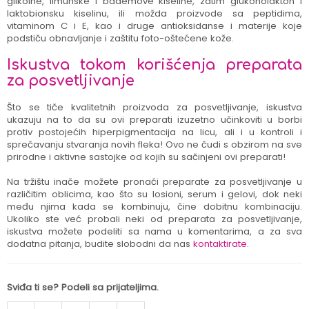
glikolne, limunske i bademove kiseline, zatim glukonolakton i
laktobionsku kiselinu, ili možda proizvode sa peptidima,
vitaminom C i E, kao i druge antioksidanse i materije koje
podstiču obnavljanje i zaštitu foto-oštećene kože.
Iskustva tokom korišćenja preparata
za posvetljivanje
Što se tiče kvalitetnih proizvoda za posvetljivanje, iskustva
ukazuju na to da su ovi preparati izuzetno učinkoviti u borbi
protiv postojećih hiperpigmentacija na licu, ali i u kontroli i
sprečavanju stvaranja novih fleka! Ovo ne čudi s obzirom na sve
prirodne i aktivne sastojke od kojih su sačinjeni ovi preparati!
Na tržištu inače možete pronaći preparate za posvetljivanje u
različitim oblicima, kao što su losioni, serum i gelovi, dok neki
među njima kada se kombinuju, čine dobitnu kombinaciju.
Ukoliko ste već probali neki od preparata za posvetljivanje,
iskustva možete podeliti sa nama u komentarima, a za sva
dodatna pitanja, budite slobodni da nas
kontaktirate
.
Sviđa ti se? Podeli sa prijateljima.