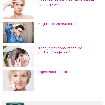
njihovu pojavu
Nega kose za muškarce
Kada je potrebno intenzivno
podmlađivanje lica?
Pigmentacije na licu
Nega kože oko očiju