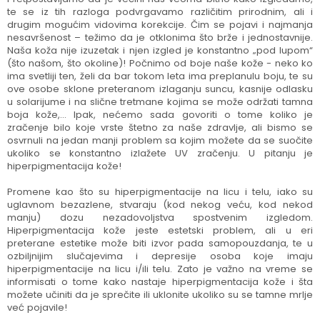
te se iz tih razloga podvrgavamo različitim prirodnim, ali i
drugim mogućim vidovima korekcije. Čim se pojavi i najmanja
nesavršenost – težimo da je otklonima što brže i jednostavnije.
Naša koža nije izuzetak i njen izgled je konstantno „pod lupom“
(što našom, što okoline)! Počnimo od boje naše kože - neko ko
ima svetliji ten, želi da bar tokom leta ima preplanulu boju, te su
ove osobe sklone preteranom izlaganju suncu, kasnije odlasku
u solarijume i na slične tretmane kojima se može održati tamna
boja kože,... Ipak, nećemo sada govoriti o tome koliko je
zračenje bilo koje vrste štetno za naše zdravlje, ali bismo se
osvrnuli na jedan manji problem sa kojim možete da se suočite
ukoliko se konstantno izlažete UV zračenju. U pitanju je
hiperpigmentacija kože!
Promene kao što su hiperpigmentacije na licu i telu, iako su
uglavnom bezazlene, stvaraju (kod nekog veću, kod nekod
manju) dozu nezadovoljstva spostvenim izgledom.
Hiperpigmentacija kože jeste estetski problem, ali u eri
preterane estetike može biti izvor pada samopouzdanja, te u
ozbiljnijim slučajevima i depresije osoba koje imaju
hiperpigmentacije na licu i/ili telu. Zato je važno na vreme se
informisati o tome kako nastaje hiperpigmentacija kože i šta
možete učiniti da je sprečite ili uklonite ukoliko su se tamne mrlje
već pojavile!