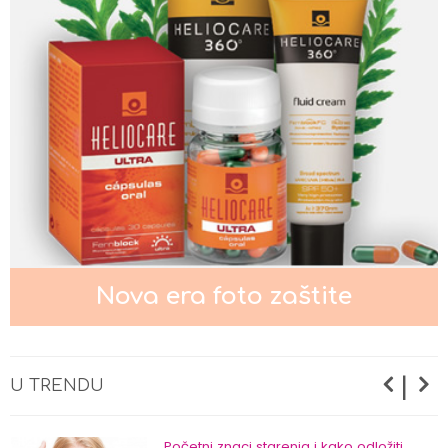
Nega kože oko očiju
Nega normalne kože lica
Nega masne i mešovite kože lica
Nova era foto zaštite
Nega suve i osetljive kože lica
|
U TRENDU
Početni znaci starenja i kako odložiti