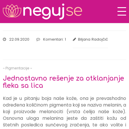
22.09.2020
Komentari: 1
Biljana Radojčić
~ Pigmentacije ~
Jednostavno rešenje za otklanjanje
fleka sa lica
Kad je u pitanju boja naše kože, ona je prevashodno
određena količinom pigmenta koji se naziva melanin, a
koji proizvode melanociti (vrsta ćelija naše kože).
Osnovna uloga melanina jeste da zaštiti kožu od
štetnih posledica sunčevog zračenja, te ako volite i