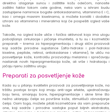
direktno izlaganje suncu i zaštitite kožu odećom, nanosite
zaštitni faktor tokom cele godine, neka vam u ishrani budu
zastupljene namirnice bogate antioksidansima, vitaminima E i C,
kao i omega masnim kiselinama, a možete koristiti i dodatke
izhrani sa vitaminima i mineralima koji će pospešiti izgled vaše
kože.
Takođe, na izgled kože utiče i fizička aktivnost koja ima ulogu
poboljšanja cirkulacije i jačanje imuniteta, a tu su i kozmetički
preparati – krema za hiperpigmentaciju i drugi slični proizvodi
koji sadrže prirodne supstance (alfa-hidroksi i poli-hidroksi
kiseline, peptide, retinol, antioksidanse i vitamine), te utiču na
posvetljenje kože, kontrolišu proizvodnju melanina i sprečavaju
nastanak novih hiperpigmentacija kože, ali vrše i hidrataciju i
jačaju njenu zaštitnu ulogu.
Preparati za posvetljenje kože
Kada su u pitanju kvalitetni proizvodi za posvetljivanje kože, na
tržištu postoje brojni koji imaju anti-age efekte, ujednačavaju
boju tena, smanjuju bore, hiperpigmentacije i akne time što
nežno uklanjaju ćelije sa površine kože, stimulišući obnavljanje
ćelija. Osim toga, možete pitati kozmetičare da vam preporuče
one, koji sadrže i prirodne sastojke poput biljnih ekstrakata,