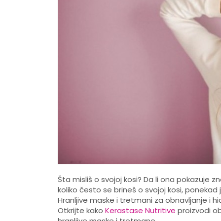
Šta misliš o svojoj kosi? Da li ona pokazuje 
koliko često se brineš o svojoj kosi, poneka
Hranljive maske i tretmani za obnavljanje i hi
Otkrijte kako
Kerastase Nutritive
proizvodi obn
hranljive maske i tretmane.