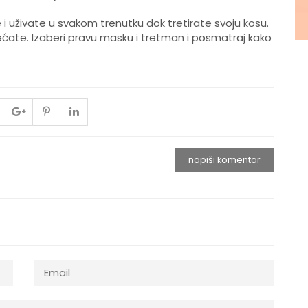
 i uživate u svakom trenutku dok tretirate svoju kosu.
sećate. Izaberi pravu masku i tretman i posmatraj kako
napiši komentar