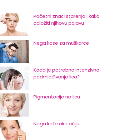
Početni znaci starenja i kako
odložiti njihovu pojavu
Nega kose za muškarce
Kada je potrebno intenzivno
podmlađivanje lica?
Pigmentacije na licu
Nega kože oko očiju