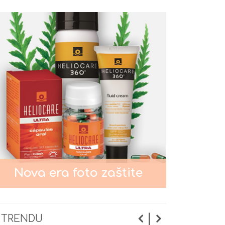
podmlađivanje lica?
Pigmentacije na licu
Nega kože oko očiju
Nega normalne kože lica
Nega masne i mešovite kože
Nova era foto zaštite
lica
Nega suve i osetljive kože lica
|
 TRENDU