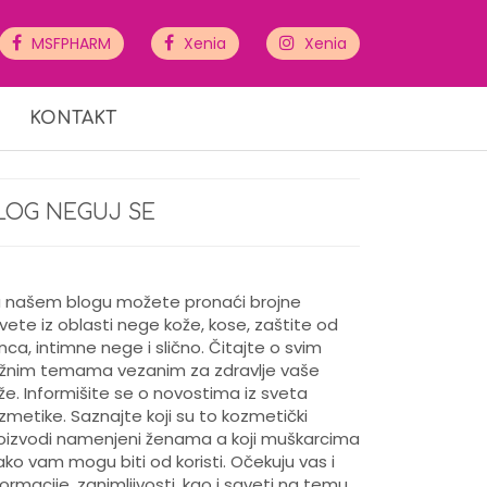
MSFPHARM
Xenia
Xenia
KONTAKT
LOG NEGUJ SE
 našem blogu možete pronaći brojne
vete iz oblasti nege kože, kose, zaštite od
nca, intimne nege i slično. Čitajte o svim
žnim temama vezanim za zdravlje vaše
že. Informišite se o novostima iz sveta
zmetike. Saznajte koji su to kozmetički
oizvodi namenjeni ženama a koji muškarcima
kako vam mogu biti od koristi. Očekuju vas i
formacije, zanimljivosti, kao i saveti na temu