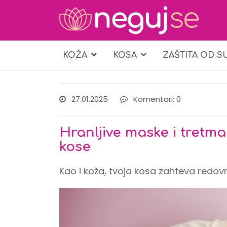
KOŽA
KOSA
ZAŠTITA OD S
27.01.2025
Komentari: 0
Hranljive maske i tretma
kose
Kao i koža, tvoja kosa zahteva redovn