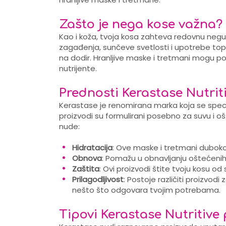
Zašto je nega kose važna?
Kao i koža, tvoja kosa zahteva redovnu negu
zagađenja, sunčeve svetlosti i upotrebe toplo
na dodir. Hranljive maske i tretmani mogu po
nutrijente.
Prednosti Kerastase Nutrit
Kerastase je renomirana marka koja se speci
proizvodi su formulirani posebno za suvu i oš
nude:
Hidratacija
: Ove maske i tretmani duboko 
Obnova
: Pomažu u obnavljanju oštećenih 
Zaštita
: Ovi proizvodi štite tvoju kosu od
Prilagodljivost
: Postoje različiti proizvodi
nešto što odgovara tvojim potrebama.
Tipovi Kerastase Nutritive