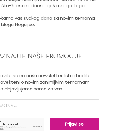
ško-ženskih odnosa i još mnogo toga.
kamo vas svakog dana sa novim temama
 blogu Neguj se.
AZNAJTE NAŠE PROMOCIJE
ijavite se na našu newsletter listu i budite
avešteni o novim zanimljivim temamam
je objavljujemo samo za vas.
Nega kose za muškarce
Kada je potrebno intenzivno