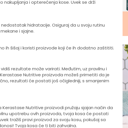
 nakupljanja i opterećenja kose. Uvek se drži
 nedostatak hidratacije. Osiguraj da u svoju rutinu
e mekane i sjajne.
o ih šišaj i koristi proizvode koji će ih dodatno zaštititi.
diš rezultate može varirati. Međutim, uz pravilnu i
Kerastase Nutritive proizvoda možeš primetiti da je
no, rezultati će postati još očigledniji, s smanjenim
 Kerastase Nutritive proizvodi pružaju sjajan način da
avilnu upotrebu ovih proizvoda, tvoja kosa će postati
 uvek tražiš pravi proizvod za svoju kosu, pokušaj sa
 donosi! Tvoja kosa će ti biti zahvalna.