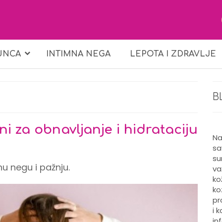
UNCA
INTIMNA NEGA
LEPOTA I ZDRAVLJE
B
ni za obnavljanje i hidrataciju
Na
sa
su
u negu i pažnju.
va
ko
ko
pr
i 
in