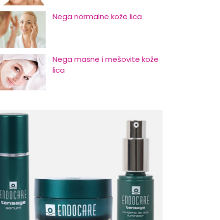
Nega normalne kože lica
Nega masne i mešovite kože
lica
Nega suve i osetljive kože lica
Početni znaci starenja i kako
odložiti njihovu pojavu
Nega kose za muškarce