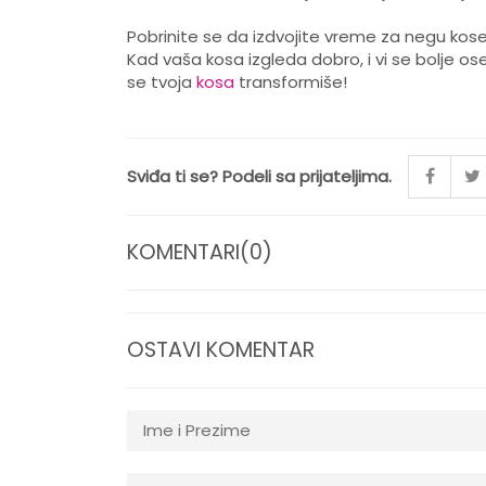
Pobrinite se da izdvojite vreme za negu kose
Kad vaša kosa izgleda dobro, i vi se bolje o
se tvoja
kosa
transformiše!
Sviđa ti se? Podeli sa prijateljima.
KOMENTARI(0)
OSTAVI KOMENTAR