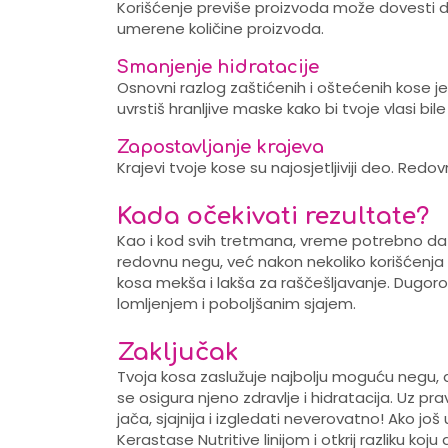
Korišćenje previše proizvoda može dovesti do
umerene količine proizvoda.
Smanjenje hidratacije
Osnovni razlog zaštićenih i oštećenih kose je
uvrstiš hranljive maske kako bi tvoje vlasi bil
Zapostavljanje krajeva
Krajevi tvoje kose su najosjetljiviji deo. Redovn
Kada očekivati rezultate?
Kao i kod svih tretmana, vreme potrebno da vi
redovnu negu, već nakon nekoliko korišćenja 
kosa mekša i lakša za raščešljavanje. Dugoroč
lomljenjem i poboljšanim sjajem.
Zaključak
Tvoja kosa zaslužuje najbolju moguću negu, a
se osigura njeno zdravlje i hidratacija. Uz pr
jača, sjajnija i izgledati neverovatno! Ako još
Kerastase Nutritive linijom i otkrij razliku koju