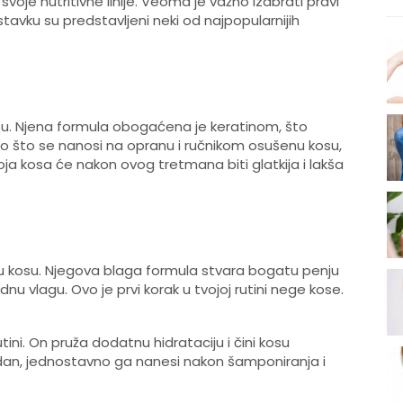
oje nutritivne linije. Veoma je važno izabrati pravi
stavku su predstavljeni neki od najpopularnijih
su. Njena formula obogaćena je keratinom, što
ko što se nanosi na opranu i ručnikom osušenu kosu,
voja kosa će nakon ovog tretmana biti glatkija i lakša
 kosu. Njegova blaga formula stvara bogatu penju
dnu vlagu. Ovo je prvi korak u tvojoj rutini nege kose.
ini. On pruža dodatnu hidrataciju i čini kosu
 dan, jednostavno ga nanesi nakon šamponiranja i