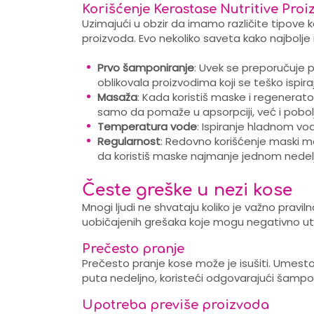
Korišćenje Kerastase Nutritive Pro
Uzimajući u obzir da imamo različite tipove ko
proizvoda. Evo nekoliko saveta kako najbolje i
Prvo šamponiranje
: Uvek se preporučuje 
oblikovala proizvodima koji se teško ispiraj
Masaža
: Kada koristiš maske i regenerato
samo da pomaže u apsorpciji, već i poboljš
Temperatura vode
: Ispiranje hladnom v
Regularnost
: Redovno korišćenje maski mo
da koristiš maske najmanje jednom nedel
Česte greške u nezi kose
Mnogi ljudi ne shvataju koliko je važno pravi
uobičajenih grešaka koje mogu negativno utic
Prečesto pranje
Prečesto pranje kose može je isušiti. Umest
puta nedeljno, koristeći odgovarajući šampo
Upotreba previše proizvoda