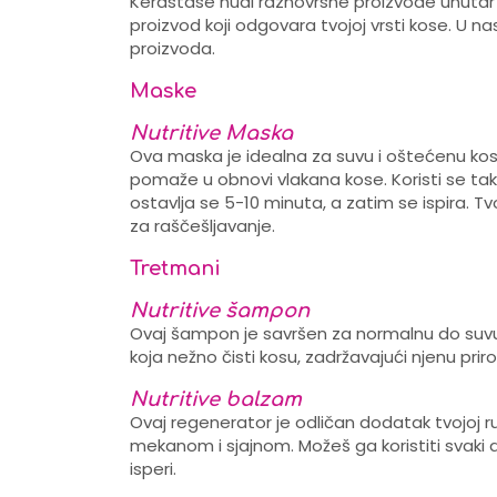
Kerastase nudi raznovrsne proizvode unutar sv
proizvod koji odgovara tvojoj vrsti kose. U na
proizvoda.
Maske
Nutritive Maska
Ova maska je idealna za suvu i oštećenu ko
pomaže u obnovi vlakana kose. Koristi se ta
ostavlja se 5-10 minuta, a zatim se ispira. T
za raščešljavanje.
Tretmani
Nutritive šampon
Ovaj šampon je savršen za normalnu do suvu
koja nežno čisti kosu, zadržavajući njenu priro
Nutritive balzam
Ovaj regenerator je odličan dodatak tvojoj rut
mekanom i sjajnom. Možeš ga koristiti svaki
isperi.