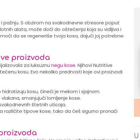
 i pažnju. S obzirom na svakodnevne stresore poput
tnih alata, može doći do oštećenja koja su vidljiva i
moći da se regeneriše tvoja kosa, dajući joj potrebne
ive proizvoda
jalizovala za luksuznu
negu kose
. Njihovi Nutritive
tećenu kosu. Evo nekoliko prednosti koje ovi proizvodi
hidratizuju kosu, čineći je mekom i sjajnom.
vlakana, smanjujući lomljenje kose.
 svakodnevnih štetnih uticaja.
 za različite tipove kose, tako da ćeš sigurno pronaći
 proizvoda
U