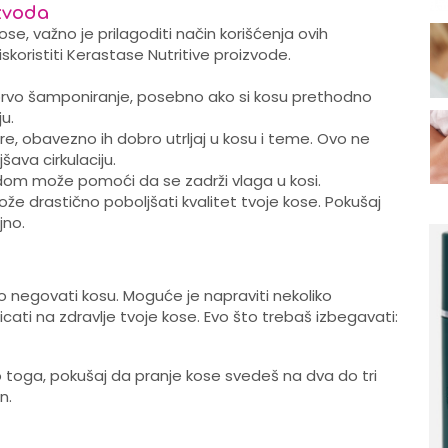
izvoda
se, važno je prilagoditi način korišćenja ovih
skoristiti Kerastase Nutritive proizvode.
prvo šamponiranje, posebno ako si kosu prethodno
u.
re, obavezno ih dobro utrljaj u kosu i teme. Ovo ne
ava cirkulaciju.
odom može pomoći da se zadrži vlaga u kosi.
že drastično poboljšati kvalitet tvoje kose. Pokušaj
jno.
lno negovati kosu. Moguće je napraviti nekoliko
ati na zdravlje tvoje kose. Evo što trebaš izbegavati:
o toga, pokušaj da pranje kose svedeš na dva do tri
n.