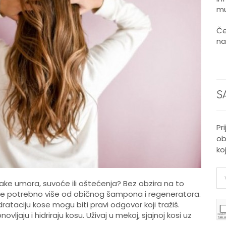
mu
Če
na
S
Pr
ob
ko
znake umora, suvoće ili oštećenja? Bez obzira na to
d je potrebno više od običnog šampona i regeneratora.
drataciju kose mogu biti pravi odgovor koji tražiš.
ovljaju i hidriraju kosu. Uživaj u mekoj, sjajnoj kosi uz